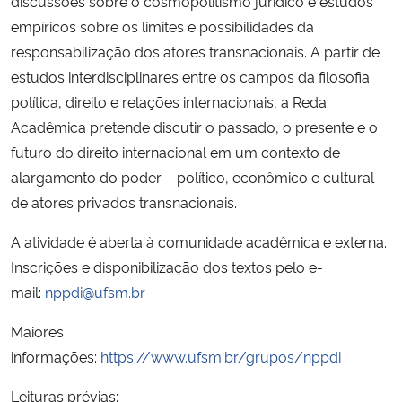
discussões sobre o cosmopolitismo jurídico e estudos
empíricos sobre os limites e possibilidades da
Secretaria-Geral
responsabilização dos atores transnacionais. A partir de
estudos interdisciplinares entre os campos da filosofia
Secretaria de Governo
política, direito e relações internacionais, a Reda
Acadêmica pretende discutir o passado, o presente e o
Gabinete de Segurança Institucional
futuro do direito internacional em um contexto de
alargamento do poder – político, econômico e cultural –
Advocacia-Geral da União
de atores privados transnacionais.
Banco Central do Brasil
A atividade é aberta à comunidade acadêmica e externa.
Inscrições e disponibilização dos textos pelo e-
Planalto
mail:
nppdi@ufsm.br
Maiores
informações:
https://www.ufsm.br/grupos/nppdi
Leituras prévias: