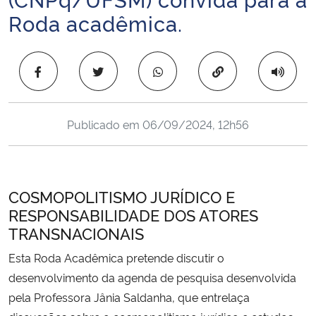
Ministério da Cidadania
Roda acadêmica.
Ministério da Saúde
Copiar para área 
Ministério de Minas e Energia
Publicado em
06/09/2024, 12h56
Ministério da Ciência, Tecnologia, Inovações e Comunicações
Ministério do Meio Ambiente
COSMOPOLITISMO JURÍDICO E
Ministério do Turismo
RESPONSABILIDADE DOS ATORES
TRANSNACIONAIS
Ministério do Desenvolvimento Regional
Esta Roda Acadêmica pretende discutir o
Controladoria-Geral da União
desenvolvimento da agenda de pesquisa desenvolvida
pela Professora Jânia Saldanha, que entrelaça
Ministério da Mulher, da Família e dos Direitos Humanos