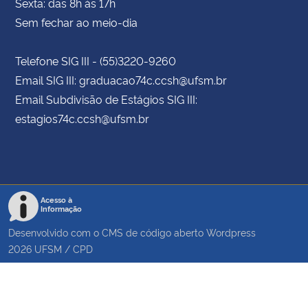
Sexta: das 8h às 17h
Sem fechar ao meio-dia
Telefone SIG III - (55)3220-9260
Email SIG III: graduacao74c.ccsh@ufsm.br
Email Subdivisão de Estágios SIG III:
estagios74c.ccsh@ufsm.br
Acesso à
Informação
Desenvolvido com o CMS de código aberto
Wordpress
2026
UFSM
/
CPD