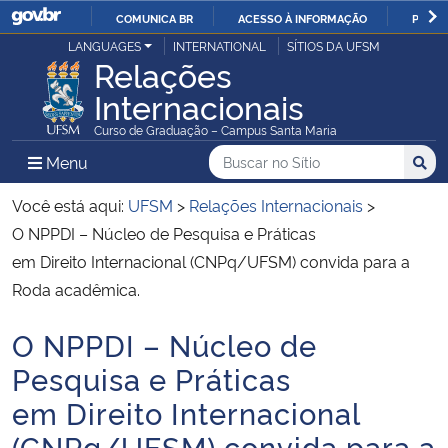
COMUNICA BR
ACESSO À INFORMAÇÃO
PARTI
Casa Civil
LANGUAGES
INTERNATIONAL
SÍTIOS DA UFSM
IR
Relações
PARA
Internacionais
Ministério da Justiça e Segurança Pública
O
Curso de Graduação – Campus Santa Maria
CONTEÚDO
Ministério da Defesa
Buscar no no Sítio
Busca
Busca:
Menu Principal do Sítio
Menu
Busc
Ministério das Relações Exteriores
Você está aqui:
UFSM
>
Relações Internacionais
>
O NPPDI – Núcleo de Pesquisa e Práticas
Ministério da Economia
em Direito Internacional (CNPq/UFSM) convida para a
Roda acadêmica.
Ministério da Infraestrutura
O NPPDI – Núcleo de
Início do conteúdo
Ministério da Agricultura, Pecuária e Abastecimento
Pesquisa e Práticas
em Direito Internacional
Ministério da Educação
(CNPq/UFSM) convida para a