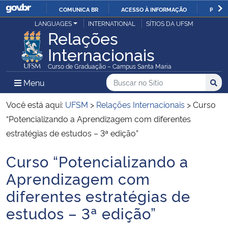
COMUNICA BR
ACESSO À INFORMAÇÃO
PARTI
Casa Civil
LANGUAGES
INTERNATIONAL
SÍTIOS DA UFSM
IR
Relações
PARA
Internacionais
Ministério da Justiça e Segurança Pública
O
Curso de Graduação – Campus Santa Maria
CONTEÚDO
Ministério da Defesa
Buscar no no Sítio
Busca
Busca:
Menu Principal do Sítio
Menu
Busc
Ministério das Relações Exteriores
Você está aqui:
UFSM
>
Relações Internacionais
>
Curso
“Potencializando a Aprendizagem com diferentes
Ministério da Economia
estratégias de estudos – 3ª edição”
Curso “Potencializando a
Ministério da Infraestrutura
Início do conteúdo
Aprendizagem com
Ministério da Agricultura, Pecuária e Abastecimento
diferentes estratégias de
estudos – 3ª edição”
Ministério da Educação