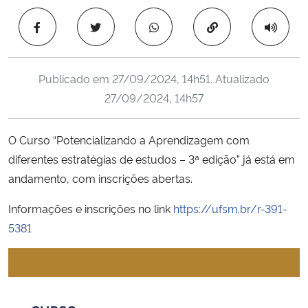
Ministério da Cidadania
Copiar para área 
Ministério da Saúde
Publicado em
27/09/2024, 14h51
. Atualizado
Ministério de Minas e Energia
27/09/2024, 14h57
Ministério da Ciência, Tecnologia, Inovações e Comunicações
O Curso “Potencializando a Aprendizagem com
diferentes estratégias de estudos – 3ª edição” já está em
Ministério do Meio Ambiente
andamento, com inscrições abertas.
Ministério do Turismo
Informações e inscrições no link
https://ufsm.br/r-391-
5381
Ministério do Desenvolvimento Regional
Controladoria-Geral da União
Ministério da Mulher, da Família e dos Direitos Humanos