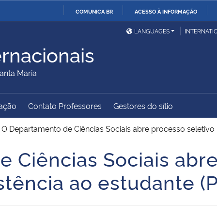
COMUNICA BR
ACESSO À INFORMAÇÃO
Ministério da Defesa
Ministério das Relações
Mini
IR
LANGUAGES
INTERNATI
Exteriores
PARA
ernacionais
O
Ministério da Cidadania
Ministério da Saúde
Mini
CONTEÚDO
anta Maria
ação
Contato Professores
Gestores do sítio
Ministério do
Controladoria-Geral da
Mini
Desenvolvimento Regional
União
Famí
>
O Departamento de Ciências Sociais abre processo seletivo 
Hum
 Ciências Sociais abre
Advocacia-Geral da União
Banco Central do Brasil
Plan
stência ao estudante (