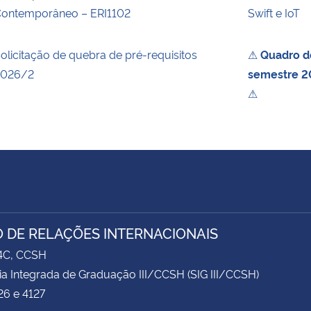
ontemporâneo – ERI1102
Swift e IoT
olicitação de quebra de pré-requisitos
⚠
Quadro de
2026/2
semestre 20
⚠
 DE RELAÇÕES INTERNACIONAIS
74C, CCSH
ia Integrada de Graduação III/CCSH (SIG III/CCSH)
26 e 4127