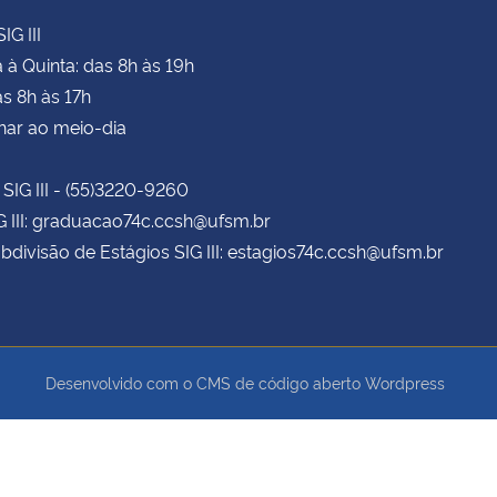
IG III
à Quinta: das 8h às 19h
as 8h às 17h
har ao meio-dia
 SIG III - (55)3220-9260
G III: graduacao74c.ccsh@ufsm.br
bdivisão de Estágios SIG III: estagios74c.ccsh@ufsm.br
Desenvolvido com o CMS de código aberto
Wordpress