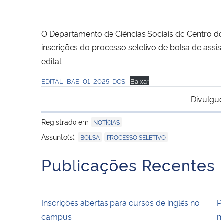
O Departamento de Ciências Sociais do Centro do
inscrições do processo seletivo de bolsa de ass
edital:
EDITAL_BAE_01_2025_DCS
Baixar
Divulgu
Registrado em
NOTÍCIAS
,
Assunto(s):
BOLSA
PROCESSO SELETIVO
Publicações Recentes
Inscrições abertas para cursos de inglês no
P
campus
n