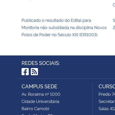
C
Publicado o resultado do Edital para
S
Monitoria não subsidiada na disciplina Novos
Polos de Poder no Século XXI (ERI1003)
REDES SOCIAIS:
Facebook
RSS
CAMPUS SEDE
CURSO
Av. Roraima nº 1000
Prédio 
Cidade Universitária
Secretar
Bairro Camobi
Salas 41