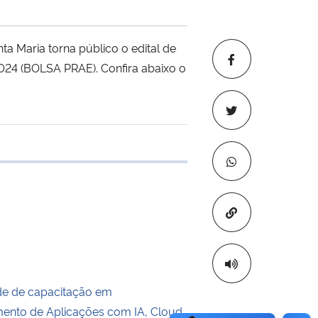
a Maria torna público o edital de
2024 (BOLSA PRAE). Confira abaixo o
e transferência
Copiar para áre
de de capacitação em
ento de Aplicações com IA, Cloud,