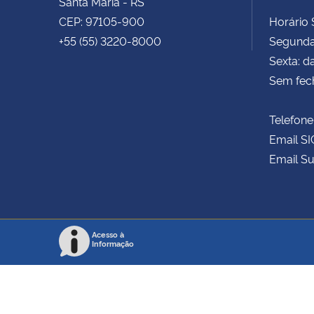
Santa Maria - RS
CEP: 97105-900
Horário S
+55 (55) 3220-8000
Segunda 
Sexta: d
Sem fec
Telefone
Email SI
Email Su
Acesso à
Informação