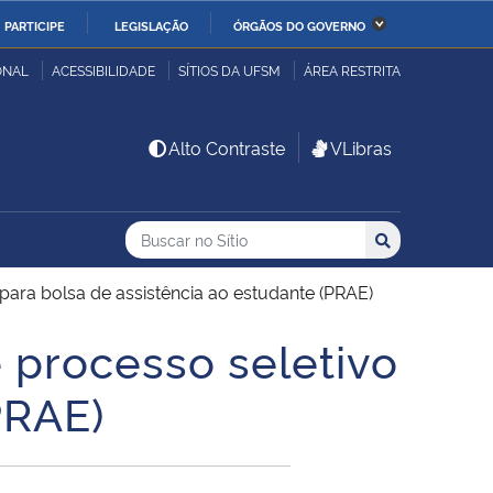
PARTICIPE
LEGISLAÇÃO
ÓRGÃOS DO GOVERNO
stério da Economia
Ministério da Infraestrutura
ONAL
ACESSIBILIDADE
SÍTIOS DA UFSM
ÁREA RESTRITA
stério de Minas e Energia
Ministério da Ciência,
Alto Contraste
VLibras
Tecnologia, Inovações e
Comunicações
Buscar no no Sítio
Busca
Busca:
Buscar
stério da Mulher, da
Secretaria-Geral
lia e dos Direitos
para bolsa de assistência ao estudante (PRAE)
anos
 processo seletivo
alto
PRAE)