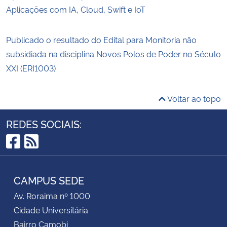
Aplicações com IA, Cloud, Swift e IoT
Publicado o resultado do Edital para Monitoria não
subsidiada na disciplina Novos Polos de Poder no Século
XXI (ERI1003)
Voltar ao topo
REDES SOCIAIS:
Facebook
RSS
CAMPUS SEDE
Av. Roraima nº 1000
Cidade Universitária
Bairro Camobi