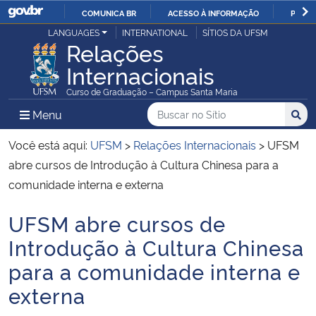
COMUNICA BR
ACESSO À INFORMAÇÃO
PARTI
Casa Civil
LANGUAGES
INTERNATIONAL
SÍTIOS DA UFSM
IR
Relações
PARA
Internacionais
Ministério da Justiça e Segurança Pública
O
Curso de Graduação – Campus Santa Maria
CONTEÚDO
Ministério da Defesa
Buscar no no Sítio
Busca
Busca:
Menu Principal do Sítio
Menu
Busc
Ministério das Relações Exteriores
Você está aqui:
UFSM
>
Relações Internacionais
>
UFSM
abre cursos de Introdução à Cultura Chinesa para a
Ministério da Economia
comunidade interna e externa
UFSM abre cursos de
Ministério da Infraestrutura
Início do conteúdo
Introdução à Cultura Chinesa
Ministério da Agricultura, Pecuária e Abastecimento
para a comunidade interna e
externa
Ministério da Educação