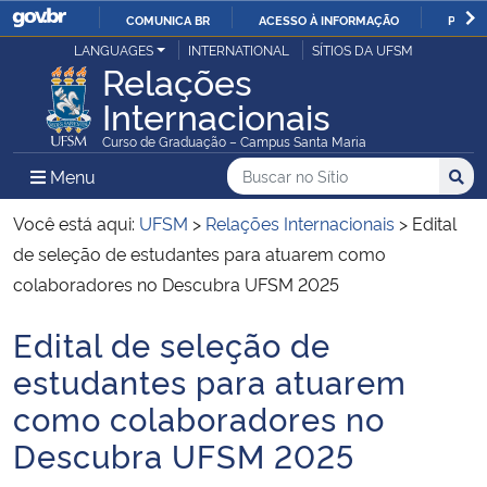
COMUNICA BR
ACESSO À INFORMAÇÃO
PARTI
Casa Civil
LANGUAGES
INTERNATIONAL
SÍTIOS DA UFSM
IR
Relações
PARA
Internacionais
Ministério da Justiça e Segurança Pública
O
Curso de Graduação – Campus Santa Maria
CONTEÚDO
Ministério da Defesa
Buscar no no Sítio
Busca
Busca:
Menu Principal do Sítio
Menu
Busc
Ministério das Relações Exteriores
Você está aqui:
UFSM
>
Relações Internacionais
>
Edital
de seleção de estudantes para atuarem como
Ministério da Economia
colaboradores no Descubra UFSM 2025
Edital de seleção de
Ministério da Infraestrutura
Início do conteúdo
estudantes para atuarem
Ministério da Agricultura, Pecuária e Abastecimento
como colaboradores no
Descubra UFSM 2025
Ministério da Educação