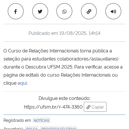
Ministério da Cidadania
Copiar para área 
Ministério da Saúde
Publicado em
19/08/2025, 14h14
Ministério de Minas e Energia
O Curso de Relações Internacionais torna pública a
Ministério da Ciência, Tecnologia, Inovações e Comunicações
seleção para estudantes colaboradores/as(auxiliares)
durante o Descubra UFSM 2025. Para verificar, acesse a
Ministério do Meio Ambiente
página de editais do curso Relações Internacionais ou
Ministério do Turismo
clique
aqui
.
Ministério do Desenvolvimento Regional
Divulgue este conteúdo:
https://ufsm.br/r-474-3360
Copiar
Controladoria-Geral da União
para área de tran
Registrado em
NOTÍCIAS
Ministério da Mulher, da Família e dos Direitos Humanos
,
Assunto(s):
BOLSA
PROCESSO SELETIVO