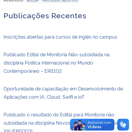
Publicações Recentes
Secretaria-Geral
Secretaria de Governo
Inscrições abertas para cursos de inglês no campus
Gabinete de Segurança Institucional
Publicado Edital de Monitoria Não-subsidiada na
Advocacia-Geral da União
disciplina Política Internacional no Mundo
Contemporâneo – ERI1102
Banco Central do Brasil
Oportunidade de capacitação em Desenvolvimento de
Planalto
Aplicações com IA, Cloud, Swift e IoT
Publicado o resultado do Edital para Monitoria não
subsidiada na disciplina Novos Polos de Poder no Século
XXI (ERI1003)