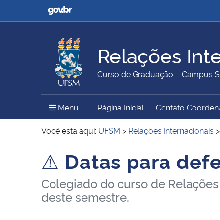
Casa Civil
Ministério da Justiça e
Segurança Pública
Relações Int
Ministério da Agricultura,
Ministério da Educação
Curso de Graduação – Campus S
Pecuária e Abastecimento
Menu Principal do Sítio
Menu
Página Inicial
Contato Coorden
Ministério do Meio Ambiente
Ministério do Turismo
Você está aqui:
UFSM
>
Relações Internacionais
⚠
Datas para def
Início do conteúdo
Secretaria de Governo
Gabinete de Segurança
Colegiado do curso de Relações 
Institucional
deste semestre.