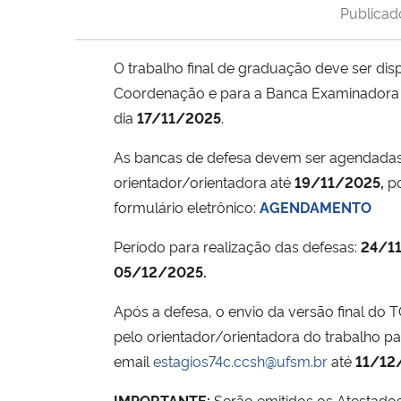
Publica
O trabalho final de graduação deve ser disp
Coordenação e para a Banca Examinadora 
dia
17/11/2025
.
As bancas de defesa devem ser agendadas
orientador/orientadora até
19/11/2025,
po
formulário eletrônico:
AGENDAMENTO
Período para realização das defesas:
24/1
05/12/2025.
Após a defesa, o envio da versão final do T
pelo orientador/orientadora do trabalho pa
email
estagios74c.ccsh@ufsm.br
até
11/12
IMPORTANTE:
Serão emitidos os Atestado