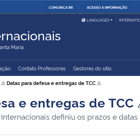
COMUNICA BR
ACESSO À INFORMAÇÃO
Ministério da Defesa
Ministério das Relações
Mini
IR
LANGUAGES
INTERNATI
Exteriores
PARA
ernacionais
O
Ministério da Cidadania
Ministério da Saúde
Mini
CONTEÚDO
anta Maria
ação
Contato Professores
Gestores do sítio
Ministério do
Controladoria-Geral da
Mini
Desenvolvimento Regional
União
Famí
>
⚠
Datas para defesa e entregas de TCC
⚠
Hum
esa e entregas de TCC
Advocacia-Geral da União
Banco Central do Brasil
Plan
Internacionais definiu os prazos e data