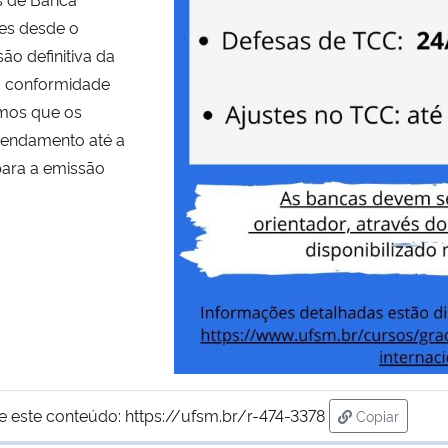
es desde o
ão definitiva da
m conformidade
mos que os
agendamento até a
para a emissão
e este conteúdo:
https://ufsm.br/r-474-3378
Copiar
para área de