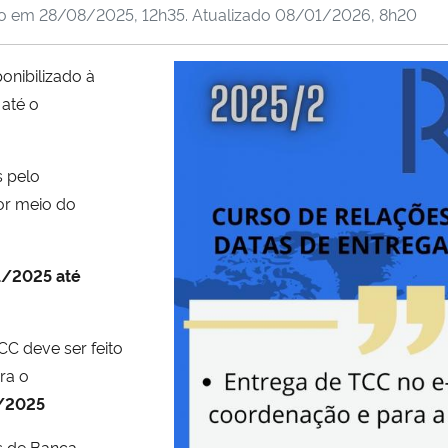
do em
28/08/2025, 12h35
. Atualizado
08/01/2026, 8h20
onibilizado à
até o
 pelo
r meio do
1/2025
até
CC deve ser feito
ra o
/2025
s de Banca