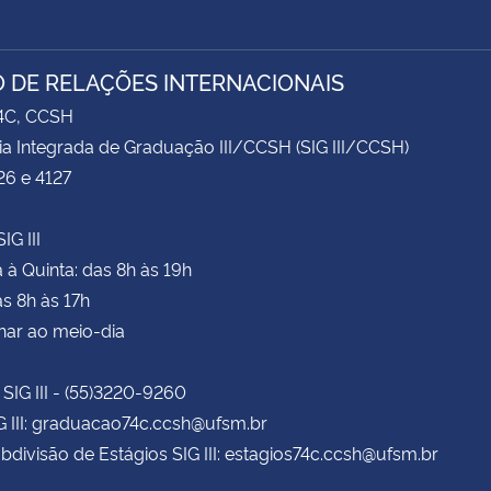
 DE RELAÇÕES INTERNACIONAIS
74C, CCSH
ia Integrada de Graduação III/CCSH (SIG III/CCSH)
26 e 4127
IG III
à Quinta: das 8h às 19h
as 8h às 17h
har ao meio-dia
 SIG III - (55)3220-9260
G III: graduacao74c.ccsh@ufsm.br
bdivisão de Estágios SIG III: estagios74c.ccsh@ufsm.br