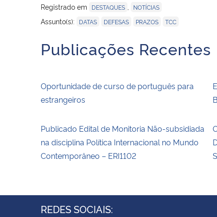
Registrado em
,
DESTAQUES
NOTÍCIAS
,
,
,
Assunto(s):
DATAS
DEFESAS
PRAZOS
TCC
Publicações Recentes
Oportunidade de curso de português para
E
estrangeiros
B
Publicado Edital de Monitoria Não-subsidiada
O
na disciplina Política Internacional no Mundo
D
Contemporâneo – ERI1102
S
REDES SOCIAIS: