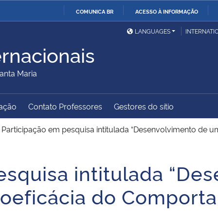
COMUNICA BR
ACESSO À INFORMAÇÃO
Ministério da Defesa
Ministério das Relações
Mini
IR
LANGUAGES
INTERNATI
Exteriores
PARA
ernacionais
O
Ministério da Cidadania
Ministério da Saúde
Mini
CONTEÚDO
anta Maria
ação
Contato Professores
Gestores do sítio
Ministério do
Controladoria-Geral da
Mini
Desenvolvimento Regional
União
Famí
>
Participação em pesquisa intitulada “Desenvolvimento de 
Hum
esquisa intitulada “De
Advocacia-Geral da União
Banco Central do Brasil
Plan
oeficácia do Comport