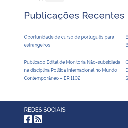
Publicações Recentes
Oportunidade de curso de português para
E
estrangeiros
B
Publicado Edital de Monitoria Não-subsidiada
O
na disciplina Política Internacional no Mundo
D
Contemporâneo – ERI1102
S
REDES SOCIAIS:
Facebook
RSS