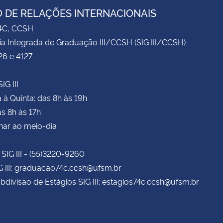
 DE RELAÇÕES INTERNACIONAIS
74C, CCSH
ia Integrada de Graduação III/CCSH (SIG III/CCSH)
26 e 4127
IG III
à Quinta: das 8h às 19h
as 8h às 17h
har ao meio-dia
 SIG III - (55)3220-9260
G III: graduacao74c.ccsh@ufsm.br
bdivisão de Estágios SIG III: estagios74c.ccsh@ufsm.br