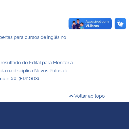
bertas para cursos de inglês no
resultado do Edital para Monitoria
ada na disciplina Novos Polos de
culo XXI (ERI1003)
Voltar ao topo