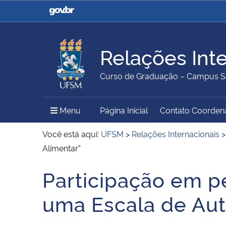
Casa Civil
Ministério da Justiça e
Segurança Pública
Relações Int
Ministério da Agricultura,
Ministério da Educação
Curso de Graduação – Campus S
Pecuária e Abastecimento
Menu Principal do Sítio
Menu
Página Inicial
Contato Coorden
Ministério do Meio Ambiente
Ministério do Turismo
Você está aqui:
UFSM
>
Relações Internacionais
Alimentar”
Participação em p
Secretaria de Governo
Gabinete de Segurança
Início do conteúdo
Institucional
uma Escala de Aut