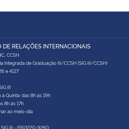
 DE RELAÇÕES INTERNACIONAIS
74C, CCSH
ia Integrada de Graduação III/CCSH (SIG III/CCSH)
26 e 4127
IG III
à Quinta: das 8h às 19h
as 8h às 17h
har ao meio-dia
 SIG III - (55)3220-9260