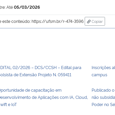
tre: Até
05/03/2026
e este conteúdo:
https://ufsm.br/r-474-3596
Copiar
para área d
DITAL 02/2026 – DCS/CCSH – Edital para
Inscrições a
olsista de Extensão Projeto N. 059411
campus
portunidade de capacitação em
Publicado o 
esenvolvimento de Aplicações com IA, Cloud,
não subsidi
wift e IoT
Poder no Sé