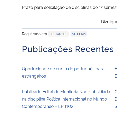
Prazo para solicitação de disciplinas do 1º semes
Divulgu
Registrado em
,
DESTAQUES
NOTÍCIAS
Publicações Recentes
Oportunidade de curso de português para
E
estrangeiros
B
Publicado Edital de Monitoria Não-subsidiada
O
na disciplina Política Internacional no Mundo
D
Contemporâneo – ERI1102
S