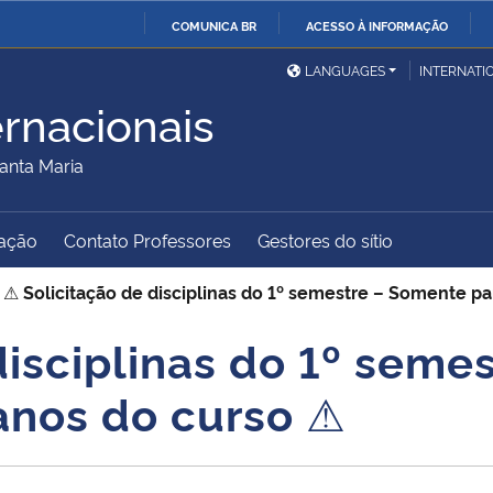
COMUNICA BR
ACESSO À INFORMAÇÃO
Ministério da Defesa
Ministério das Relações
Mini
IR
LANGUAGES
INTERNATI
Exteriores
PARA
ernacionais
O
Ministério da Cidadania
Ministério da Saúde
Mini
CONTEÚDO
anta Maria
ação
Contato Professores
Gestores do sítio
Ministério do
Controladoria-Geral da
Mini
Desenvolvimento Regional
União
Famí
>
⚠
Solicitação de disciplinas do 1º semestre – Somente p
Hum
disciplinas do 1º seme
Advocacia-Geral da União
Banco Central do Brasil
Plan
anos do curso
⚠