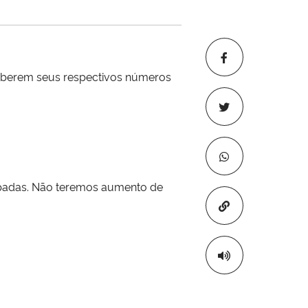
ceberem seus respectivos números
cupadas. Não teremos aumento de
Copiar para áre