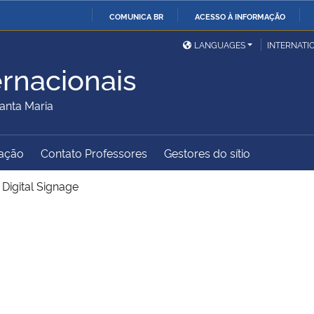
COMUNICA BR
ACESSO À INFORMAÇÃO
Ministério da Defesa
Ministério das Relações
Mini
IR
LANGUAGES
INTERNATI
Exteriores
PARA
ernacionais
O
Ministério da Cidadania
Ministério da Saúde
Mini
CONTEÚDO
anta Maria
ação
Contato Professores
Gestores do sítio
Ministério do
Controladoria-Geral da
Mini
Desenvolvimento Regional
União
Famí
>
Digital Signage
Hum
Advocacia-Geral da União
Banco Central do Brasil
Plan