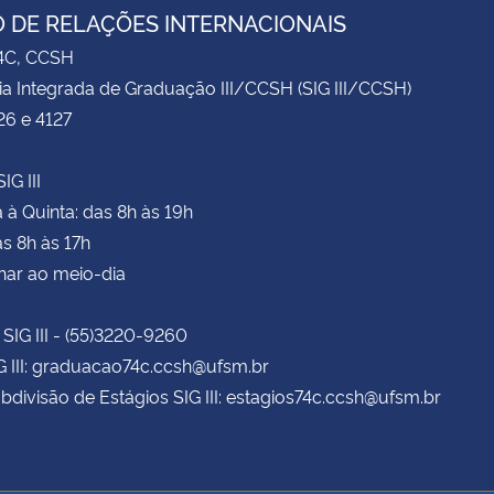
 DE RELAÇÕES INTERNACIONAIS
74C, CCSH
ia Integrada de Graduação III/CCSH (SIG III/CCSH)
26 e 4127
IG III
à Quinta: das 8h às 19h
as 8h às 17h
har ao meio-dia
 SIG III - (55)3220-9260
G III: graduacao74c.ccsh@ufsm.br
bdivisão de Estágios SIG III: estagios74c.ccsh@ufsm.br