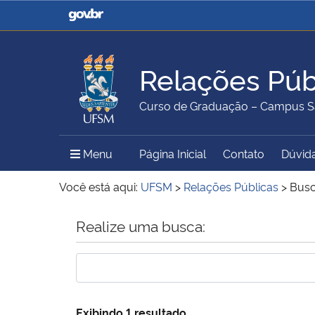
Casa Civil
Ministério da Justiça e
Segurança Pública
Relações Púb
Ministério da Agricultura,
Ministério da Educação
Curso de Graduação – Campus S
Pecuária e Abastecimento
Menu Principal do Sítio
Menu
Página Inicial
Contato
Dúvid
Ministério do Meio Ambiente
Ministério do Turismo
Você está aqui:
UFSM
>
Relações Públicas
>
Bus
Início do conteúdo
Realize uma busca:
Secretaria de Governo
Gabinete de Segurança
Institucional
Exibindo 1 resultado