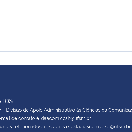
ATOS
 Divisão de Apoio Administrativo às Ciências da Comunica
-mail de contato é: daacom.ccsh@ufsm.br
untos relacionados à estágios é: estagioscom.ccsh@ufsm.br