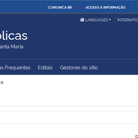
COMUNICA BR
ACESSO À INFORMAÇÃO
Ministério da Defesa
Ministério das Relações
Mini
IR
LANGUAGES
INTERNATI
Exteriores
PARA
licas
O
Ministério da Cidadania
Ministério da Saúde
Mini
CONTEÚDO
anta Maria
as Frequentes
Editais
Gestores do sítio
Ministério do
Controladoria-Geral da
Mini
Desenvolvimento Regional
União
Famí
ca
Hum
Advocacia-Geral da União
Banco Central do Brasil
Plan
P