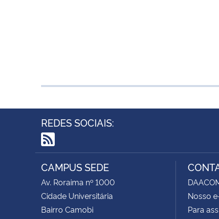
REDES SOCIAIS:
RSS
CAMPUS SEDE
CONT
Av. Roraima nº 1000
DAACOM -
Cidade Universitária
Nosso e
Bairro Camobi
Para ass