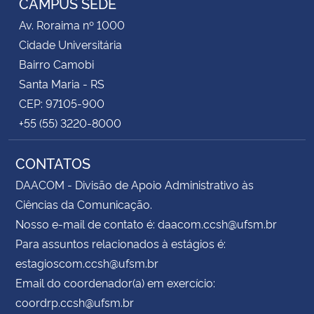
CAMPUS SEDE
Av. Roraima nº 1000
Secretaria-Geral
Cidade Universitária
Bairro Camobi
Secretaria de Governo
Santa Maria - RS
CEP: 97105-900
Gabinete de Segurança Institucional
+55 (55) 3220-8000
Advocacia-Geral da União
CONTATOS
Banco Central do Brasil
DAACOM - Divisão de Apoio Administrativo às
Ciências da Comunicação.
Planalto
Nosso e-mail de contato é: daacom.ccsh@ufsm.br
Para assuntos relacionados à estágios é:
estagioscom.ccsh@ufsm.br
Email do coordenador(a) em exercício:
coordrp.ccsh@ufsm.br