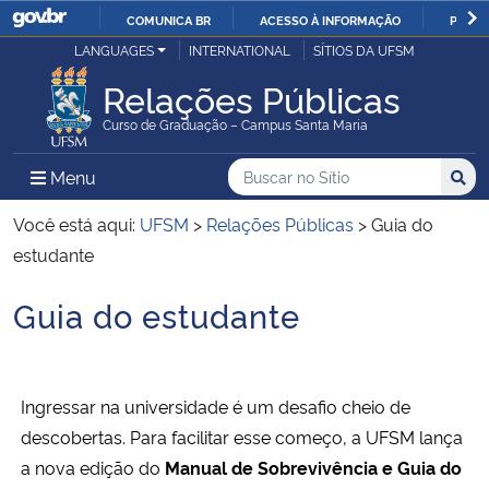
COMUNICA BR
ACESSO À INFORMAÇÃO
PARTI
Casa Civil
LANGUAGES
INTERNATIONAL
SÍTIOS DA UFSM
IR
PARA
Relações Públicas
Ministério da Justiça e Segurança Pública
O
Curso de Graduação – Campus Santa Maria
CONTEÚDO
Ministério da Defesa
Buscar no no Sítio
Busca
Busca:
Menu Principal do Sítio
Menu
Busc
Ministério das Relações Exteriores
Você está aqui:
UFSM
>
Relações Públicas
>
Guia do
estudante
Ministério da Economia
Guia do estudante
Início do conteúdo
Ministério da Infraestrutura
Ministério da Agricultura, Pecuária e Abastecimento
Ingressar na universidade é um desafio cheio de
descobertas. Para facilitar esse começo, a UFSM lança
Ministério da Educação
a nova edição do
Manual de Sobrevivência e Guia do