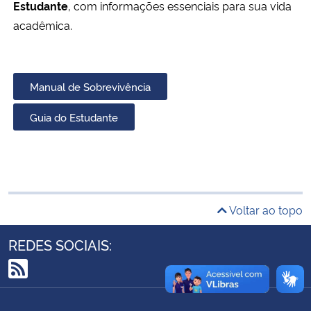
Estudante
, com informações essenciais para sua vida
Ministério da Cidadania
acadêmica.
Ministério da Saúde
Manual de Sobrevivência
Ministério de Minas e Energia
Guia do Estudante
Ministério da Ciência, Tecnologia, Inovações e Comunicações
Ministério do Meio Ambiente
Ministério do Turismo
Voltar ao topo
Ministério do Desenvolvimento Regional
REDES SOCIAIS:
Controladoria-Geral da União
RSS
Ministério da Mulher, da Família e dos Direitos Humanos