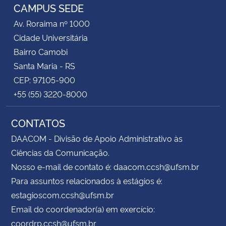
CAMPUS SEDE
Av. Roraima nº 1000
Secretaria-Geral
Cidade Universitária
Secretaria de Governo
Bairro Camobi
Santa Maria - RS
Gabinete de Segurança Institucional
CEP: 97105-900
+55 (55) 3220-8000
Advocacia-Geral da União
CONTATOS
Banco Central do Brasil
DAACOM - Divisão de Apoio Administrativo às
Ciências da Comunicação.
Planalto
Nosso e-mail de contato é: daacom.ccsh@ufsm.br
Para assuntos relacionados à estágios é:
estagioscom.ccsh@ufsm.br
Email do coordenador(a) em exercício:
coordrp.ccsh@ufsm.br