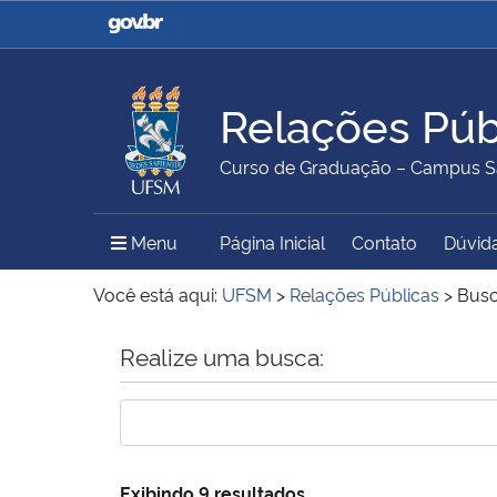
Casa Civil
Ministério da Justiça e
Segurança Pública
Relações Púb
Ministério da Agricultura,
Ministério da Educação
Curso de Graduação – Campus S
Pecuária e Abastecimento
Menu Principal do Sítio
Menu
Página Inicial
Contato
Dúvid
Ministério do Meio Ambiente
Ministério do Turismo
Você está aqui:
UFSM
>
Relações Públicas
>
Bus
Início do conteúdo
Realize uma busca:
Secretaria de Governo
Gabinete de Segurança
Institucional
Exibindo 9 resultados