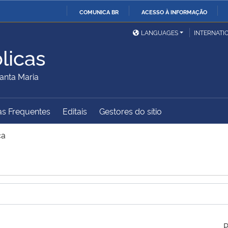
COMUNICA BR
ACESSO À INFORMAÇÃO
Ministério da Defesa
Ministério das Relações
Mini
IR
LANGUAGES
INTERNATI
Exteriores
PARA
licas
O
Ministério da Cidadania
Ministério da Saúde
Mini
CONTEÚDO
anta Maria
as Frequentes
Editais
Gestores do sítio
Ministério do
Controladoria-Geral da
Mini
Desenvolvimento Regional
União
Famí
ca
Hum
Advocacia-Geral da União
Banco Central do Brasil
Plan
P