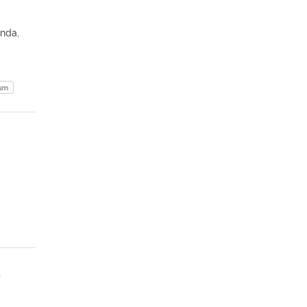
nda,
sm
o