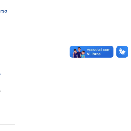
urso
a
a