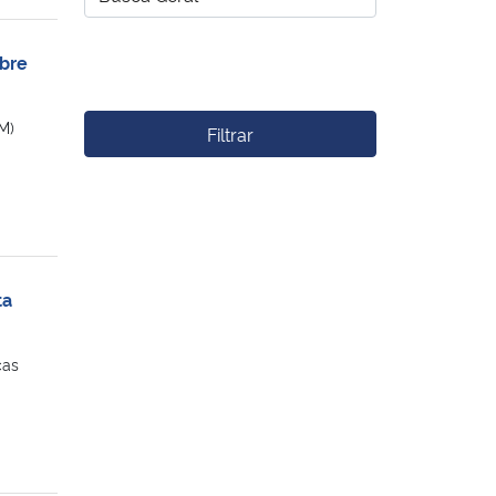
bre
M)
Filtrar
ta
cas