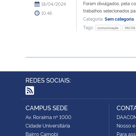
Foram divulgados, pela c
18/04/2024
trabalhos selecionados pa
10:46
Categoria:
Sem categoria
Tags:
comunicação
FACOS
REDES SOCIAIS:
RSS
CAMPUS SEDE
CONT
Av. Roraima nº 1000
DAACOM -
Cidade Universitária
Nosso e
Bairro Camobi
Para ass