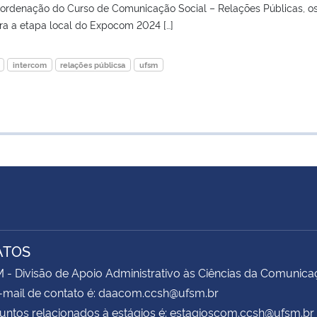
oordenação do Curso de Comunicação Social – Relações Públicas, o
ra a etapa local do Expocom 2024 […]
intercom
relações públicsa
ufsm
ATOS
 Divisão de Apoio Administrativo às Ciências da Comunica
-mail de contato é: daacom.ccsh@ufsm.br
untos relacionados à estágios é: estagioscom.ccsh@ufsm.br