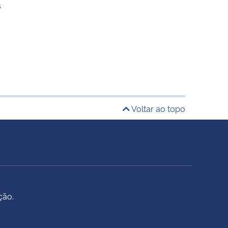
s
Voltar ao topo
ção.