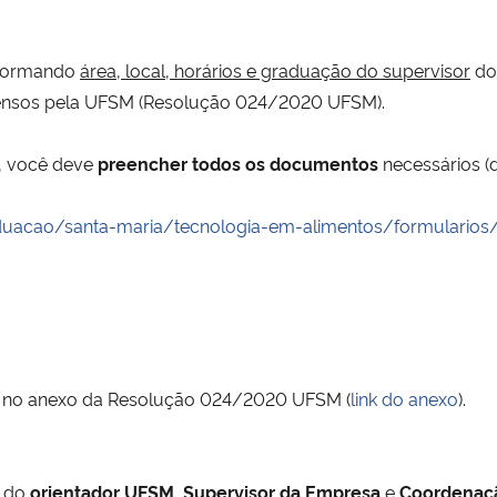
nformando
área,
local, horários e graduação do supervisor
d
nsos pela UFSM (Resolução 024/2020 UFSM).
, você deve
preencher todos os documentos
necessários (d
duacao/santa-maria/tecnologia-em-alimentos/formularios
a no anexo da Resolução 024/2020 UFSM (
link do anexo
).
do
orientador UFSM
,
Supervisor da Empresa
e
Coordenaç