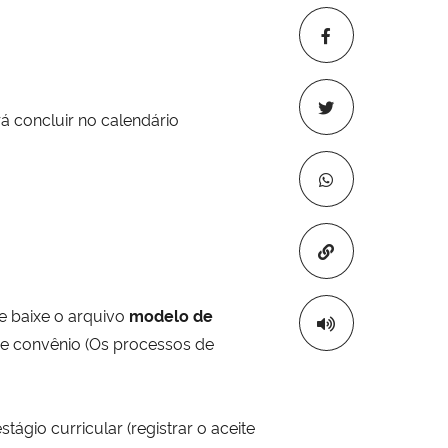
rá concluir no calendário
Copiar para áre
e baixe o arquivo
modelo de
de convênio (Os processos de
estágio
curricular (registrar o aceite