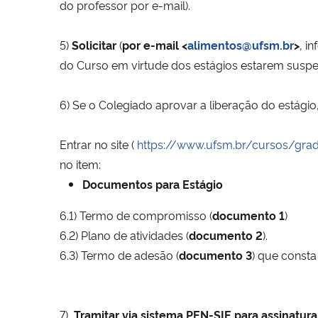
do professor por
e-mail).
5)
Solicitar
(
por e-mail <
alimentos@ufsm.br
>
, i
do Curso em virtude dos
estágios
estarem suspe
6) Se o Colegiado aprovar a liberação do
estágio
Entrar no site (
https://www.ufsm.br/cursos/gra
no item:
Documentos para Estágio
6.1) Termo de compromisso (
documento 1
)
6.2) Plano de atividades (
documento 2
).
6.3) Termo de adesão (
documento 3
) que const
7)
Tramitar via sistema PEN-SIE para assinatura