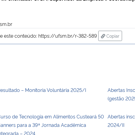
fsm.br
e este conteúdo:
https://ufsm.br/r-382-589
Copiar
para área de
esultado – Monitoria Voluntária 2025/I
Abertas Ins
(gestão 20
urso de Tecnologia em Alimentos Custeará 50
Abertas insc
anners para a 39ª Jornada Acadêmica
2024/II
ntegrada – 2024