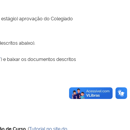
o
estágio
) aprovação do Colegiado
escritos abaixo).
/
) e baixar os documentos descritos
ão de Curso
. (
Tutorial no site do