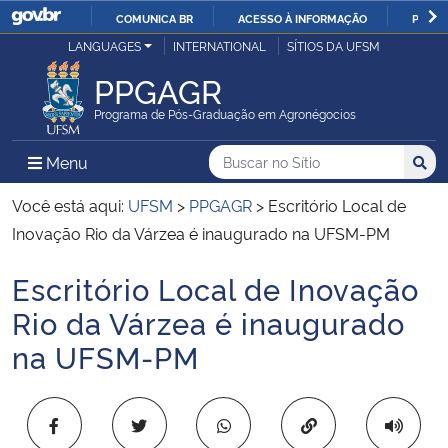
COMUNICA BR
ACESSO À INFORMAÇÃO
PARTI
Casa Civil
LANGUAGES
INTERNATIONAL
SÍTIOS DA UFSM
IR
PARA
PPGAGR
Ministério da Justiça e Segurança Pública
O
Programa de Pós-Graduação em Agronégocios
CONTEÚDO
Ministério da Defesa
Buscar no no Sítio
Busca
Busca:
Menu Principal do Sítio
Menu
Busc
Ministério das Relações Exteriores
Você está aqui:
UFSM
>
PPGAGR
>
Escritório Local de
Inovação Rio da Várzea é inaugurado na UFSM-PM
Ministério da Economia
Escritório Local de Inovação
Início do conteúdo
Ministério da Infraestrutura
Rio da Várzea é inaugurado
na UFSM-PM
Ministério da Agricultura, Pecuária e Abastecimento
Ministério da Educação
Copiar para área 