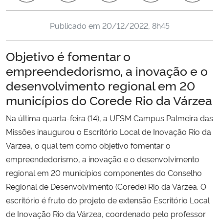
Ministério da Cidadania
Publicado em
20/12/2022, 8h45
Ministério da Saúde
Objetivo é fomentar o
Ministério de Minas e Energia
empreendedorismo, a inovação e o
desenvolvimento regional em 20
Ministério da Ciência, Tecnologia, Inovações e Comunicações
municípios do Corede Rio da Várzea
Ministério do Meio Ambiente
Na última quarta-feira (14), a UFSM Campus Palmeira das
Missões inaugurou o Escritório Local de Inovação Rio da
Ministério do Turismo
Várzea, o qual tem como objetivo fomentar o
empreendedorismo, a inovação e o desenvolvimento
Ministério do Desenvolvimento Regional
regional em 20 municípios componentes do Conselho
Regional de Desenvolvimento (Corede) Rio da Várzea. O
Controladoria-Geral da União
escritório é fruto do projeto de extensão Escritório Local
de Inovação Rio da Várzea, coordenado pelo professor
Ministério da Mulher, da Família e dos Direitos Humanos