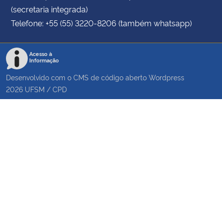
(secretaria integrada)
Telefone: +55 (55) 3220-8206 (também whatsapp)
Acesso à
Informação
Desenvolvido com o CMS de código aberto
Wordpress
2026
UFSM
/
CPD