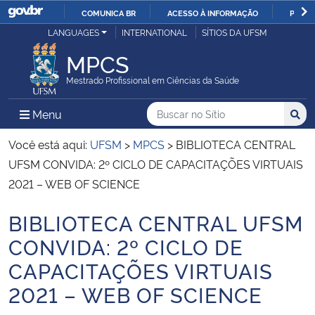
COMUNICA BR
ACESSO À INFORMAÇÃO
PARTI
Casa Civil
LANGUAGES
INTERNATIONAL
SÍTIOS DA UFSM
IR
PARA
MPCS
Ministério da Justiça e Segurança Pública
O
Mestrado Profissional em Ciências da Saúde
CONTEÚDO
Ministério da Defesa
Buscar no no Sítio
Busca
Busca:
Menu Principal do Sítio
Menu
Busc
Ministério das Relações Exteriores
Você está aqui:
UFSM
>
MPCS
>
BIBLIOTECA CENTRAL
UFSM CONVIDA: 2º CICLO DE CAPACITAÇÕES VIRTUAIS
Ministério da Economia
2021 – WEB OF SCIENCE
BIBLIOTECA CENTRAL UFSM
Ministério da Infraestrutura
Início do conteúdo
CONVIDA: 2º CICLO DE
Ministério da Agricultura, Pecuária e Abastecimento
CAPACITAÇÕES VIRTUAIS
2021 – WEB OF SCIENCE
Ministério da Educação