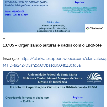
–
13/05 – Organizando leituras e dados com o EndNote
–
Inscrição:
https://clarivatesupport.webex.com/clarivatesu
MTID=ta242703af2558f0ba1d6504f118cfd5a