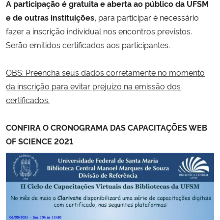
A participação é gratuita e aberta ao público da UFSM
e de outras instituições,
para participar é necessário
Secretaria-Geral
fazer a inscrição individual nos encontros previstos.
Serão emitidos certificados aos participantes.
Secretaria de Governo
OBS: Preencha seus dados corretamente no momento
Gabinete de Segurança Institucional
da inscrição para evitar prejuízo na emissão dos
certificados.
Advocacia-Geral da União
CONFIRA O CRONOGRAMA DAS CAPACITAÇÕES WEB
Banco Central do Brasil
OF SCIENCE 2021
Planalto