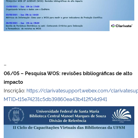
–
06/05 – Pesquisa WOS: revisões bibliográficas de alto
impacto
Inscrição:
https://clarivatesupport.webex.com/clarivatesu
MTID=t15e74231c5db39860ea43b412f04d941