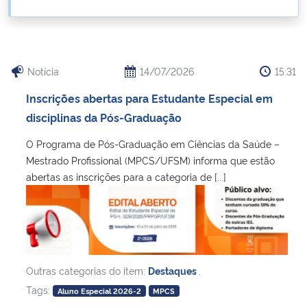
Ministério da Cidadania
Ministério da Saúde
Notícia
14/07/2026
15:31
Ministério de Minas e Energia
Inscrições abertas para Estudante Especial em
disciplinas da Pós-Graduação
Ministério da Ciência, Tecnologia, Inovações e Comunicações
O Programa de Pós-Graduação em Ciências da Saúde –
Ministério do Meio Ambiente
Mestrado Profissional (MPCS/UFSM) informa que estão
abertas as inscrições para a categoria de [...]
Ministério do Turismo
Ministério do Desenvolvimento Regional
Controladoria-Geral da União
Outras categorias do item:
Destaques
,
Tags:
Aluno Especial 2026-2
MPCS
Ministério da Mulher, da Família e dos Direitos Humanos