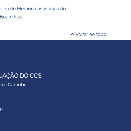
i Dia de Memória às Vítimas do
 Boate Kiss
Voltar ao topo
UAÇÃO DO CCS
airro Camobi
a)