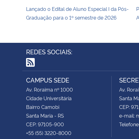
Lançado o Edital de Aluno Especial I da Pós-
P
Graduação para o 1º semestre de 2026
A
REDES SOCIAIS:
RSS
CAMPUS SEDE
SECRE
Av. Roraima nº 1000
Av. Rora
Cidade Universitária
Santa Ma
Bairro Camobi
CEP: 97
Santa Maria - RS
e-mail: 
CEP: 97105-900
Telefone
+55 (55) 3220-8000