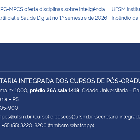
PG-MPCS oferta disciplinas sobre Inteligência
UFSM institu
rtificial e Saúde Digital no 1º semestre de 2026
Incêndio da
TARIA INTEGRADA DOS CURSOS DE PÓS-GRAD
ima nº 1000,
prédio 26A sala 1418
, Cidade Universitária – B
ria – RS
105-900
mpcs@ufsm.br (curso) e posccs@ufsm.br (secretaria integrad
: +55 (55) 3220-8206 (também whatsapp)