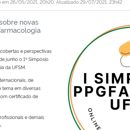
o em
26/05/2021, 20h20
. Atualizado
29/07/2021, 23h42
 sobre novas
farmacologia
cobertas e perspectivas
 de junho o 1º Simpósio
ia da UFSM.
ternacionais, de
 o tema em diversas
com certificado de
rofissionais e demais
o
.