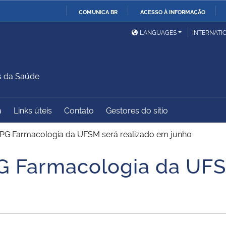
COMUNICA BR
ACESSO À INFORMAÇÃO
Ministério da Defesa
Ministério das Relações
Mini
IR
LANGUAGES
INTERNATI
Exteriores
PARA
O
Ministério da Cidadania
Ministério da Saúde
Mini
CONTEÚDO
s da Saúde
a
Links úteis
Contato
Gestores do sítio
Ministério do
Controladoria-Geral da
Mini
Desenvolvimento Regional
União
Famí
PPG Farmacologia da UFSM será realizado em junho
Hum
G Farmacologia da UFS
Advocacia-Geral da União
Banco Central do Brasil
Plan