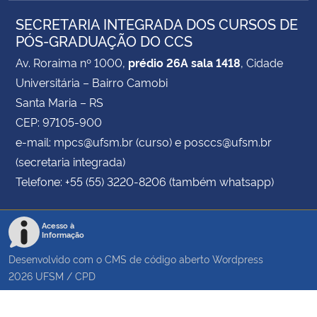
SECRETARIA INTEGRADA DOS CURSOS DE
PÓS-GRADUAÇÃO DO CCS
Av. Roraima nº 1000,
prédio 26A sala 1418
, Cidade
Universitária – Bairro Camobi
Santa Maria – RS
CEP: 97105-900
e-mail: mpcs@ufsm.br (curso) e posccs@ufsm.br
(secretaria integrada)
Telefone: +55 (55) 3220-8206 (também whatsapp)
Acesso à
Informação
Desenvolvido com o CMS de código aberto
Wordpress
2026
UFSM
/
CPD