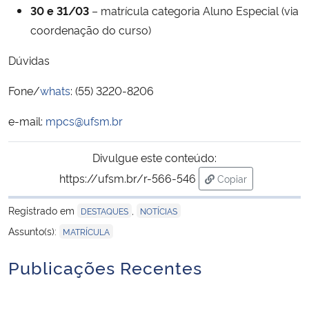
30 e 31/03
– matrícula categoria Aluno Especial (via
coordenação do curso)
Secretaria-Geral
Dúvidas
Secretaria de Governo
Fone/
whats
: (55) 3220-8206
Gabinete de Segurança Institucional
e-mail:
mpcs@ufsm.br
Advocacia-Geral da União
Divulgue este conteúdo:
https://ufsm.br/r-566-546
Copiar
Banco Central do Brasil
para área de trans
Registrado em
,
DESTAQUES
NOTÍCIAS
Planalto
Assunto(s):
MATRÍCULA
Publicações Recentes