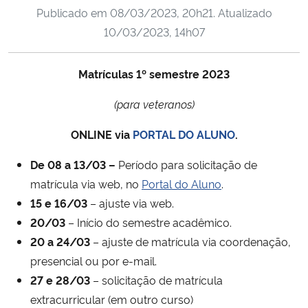
Publicado em
08/03/2023, 20h21
. Atualizado
Ministério da Cidadania
10/03/2023, 14h07
Ministério da Saúde
Matrículas 1º semestre 2023
Ministério de Minas e Energia
(para veteranos)
Ministério da Ciência, Tecnologia, Inovações e Comunicações
ONLINE via
PORTAL DO ALUNO
.
Ministério do Meio Ambiente
De
08
a
13/03
–
Período para solicitação de
matrícula via web, no
Portal do Aluno
.
Ministério do Turismo
15
e
16/03
– ajuste via web.
20/03
– Início do semestre acadêmico.
Ministério do Desenvolvimento Regional
20
a
24/03
– ajuste de matrícula via coordenação,
presencial ou por e-mail.
Controladoria-Geral da União
27 e 28/03
– solicitação de matrícula
extracurricular (em outro curso)
Ministério da Mulher, da Família e dos Direitos Humanos