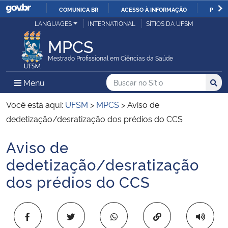
COMUNICA BR
ACESSO À INFORMAÇÃO
PARTI
Casa Civil
LANGUAGES
INTERNATIONAL
SÍTIOS DA UFSM
IR
PARA
MPCS
Ministério da Justiça e Segurança Pública
O
Mestrado Profissional em Ciências da Saúde
CONTEÚDO
Ministério da Defesa
Buscar no no Sítio
Busca
Busca:
Menu Principal do Sítio
Menu
Busc
Ministério das Relações Exteriores
Você está aqui:
UFSM
>
MPCS
>
Aviso de
dedetização/desratização dos prédios do CCS
Ministério da Economia
Aviso de
Início do conteúdo
Ministério da Infraestrutura
dedetização/desratização
dos prédios do CCS
Ministério da Agricultura, Pecuária e Abastecimento
Ministério da Educação
Copiar para área 