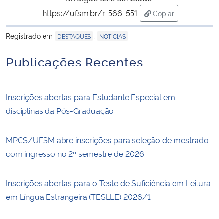
https://ufsm.br/r-566-551
Copiar
Secretaria-Geral
para área de trans
Registrado em
,
DESTAQUES
NOTÍCIAS
Secretaria de Governo
Publicações Recentes
Gabinete de Segurança Institucional
Inscrições abertas para Estudante Especial em
Advocacia-Geral da União
disciplinas da Pós-Graduação
Banco Central do Brasil
MPCS/UFSM abre inscrições para seleção de mestrado
Planalto
com ingresso no 2º semestre de 2026
Inscrições abertas para o Teste de Suficiência em Leitura
em Língua Estrangeira (TESLLE) 2026/1