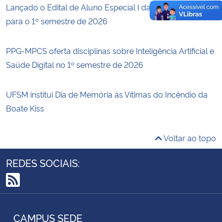
Lançado o Edital de Aluno Especial I da Pós-Graduação
para o 1º semestre de 2026
PPG-MPCS oferta disciplinas sobre Inteligência Artificial e
Saúde Digital no 1º semestre de 2026
UFSM institui Dia de Memória às Vítimas do Incêndio da
Boate Kiss
Voltar ao topo
REDES SOCIAIS:
RSS
CAMPUS SEDE