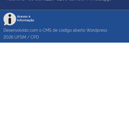
Acesso à
Informação
Desenvolvido com o CMS de código aberto
Wordpress
2026
UFSM
/
CPD