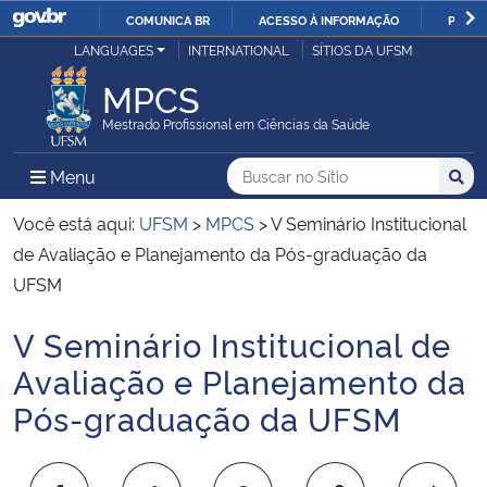
COMUNICA BR
ACESSO À INFORMAÇÃO
PARTI
Casa Civil
LANGUAGES
INTERNATIONAL
SÍTIOS DA UFSM
IR
PARA
MPCS
Ministério da Justiça e Segurança Pública
O
Mestrado Profissional em Ciências da Saúde
CONTEÚDO
Ministério da Defesa
Buscar no no Sítio
Busca
Busca:
Menu Principal do Sítio
Menu
Busc
Ministério das Relações Exteriores
Você está aqui:
UFSM
>
MPCS
>
V Seminário Institucional
de Avaliação e Planejamento da Pós-graduação da
Ministério da Economia
UFSM
V Seminário Institucional de
Ministério da Infraestrutura
Início do conteúdo
Avaliação e Planejamento da
Ministério da Agricultura, Pecuária e Abastecimento
Pós-graduação da UFSM
Ministério da Educação