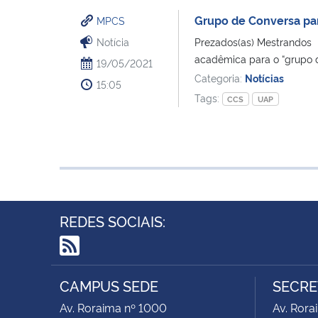
Grupo de Conversa pa
MPCS
Notícia
Prezados(as) Mestrandos
acadêmica para o “grupo d
19/05/2021
Categoria:
Notícias
15:05
Tags:
CCS
UAP
REDES SOCIAIS:
RSS
CAMPUS SEDE
SECRE
Av. Roraima nº 1000
Av. Rora