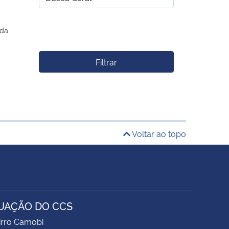
ada
Filtrar
Voltar ao topo
UAÇÃO DO CCS
airro Camobi