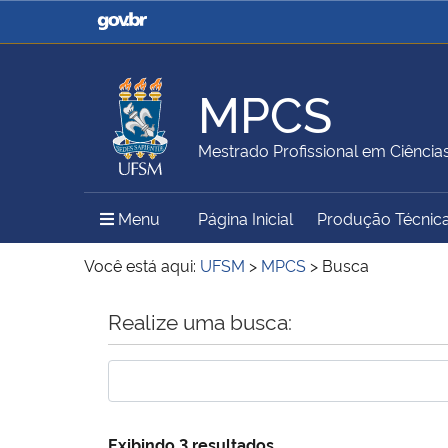
Casa Civil
Ministério da Justiça e
Segurança Pública
MPCS
Ministério da Agricultura,
Ministério da Educação
Mestrado Profissional em Ciência
Pecuária e Abastecimento
Menu Principal do Sítio
Menu
Página Inicial
Produção Técnic
Ministério do Meio Ambiente
Ministério do Turismo
Você está aqui:
UFSM
>
MPCS
>
Busca
Início do conteúdo
Realize uma busca:
Secretaria de Governo
Gabinete de Segurança
Institucional
Exibindo 3 resultados