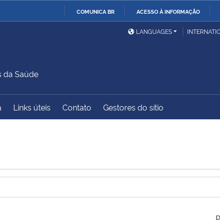
COMUNICA BR
ACESSO À INFORMAÇÃO
Ministério da Defesa
Ministério das Relações
Mini
IR
LANGUAGES
INTERNATI
Exteriores
PARA
O
Ministério da Cidadania
Ministério da Saúde
Mini
CONTEÚDO
s da Saúde
a
Links úteis
Contato
Gestores do sítio
Ministério do
Controladoria-Geral da
Mini
Desenvolvimento Regional
União
Famí
Hum
Advocacia-Geral da União
Banco Central do Brasil
Plan
P