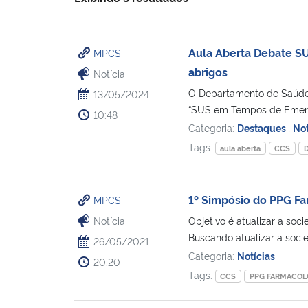
Aula Aberta Debate S
MPCS
abrigos
Notícia
O Departamento de Saúde
13/05/2024
“SUS em Tempos de Emerg
10:48
Categoria:
Destaques
,
Not
Tags:
aula aberta
CCS
D
1º Simpósio do PPG Fa
MPCS
Notícia
Objetivo é atualizar a so
Buscando atualizar a soci
26/05/2021
Categoria:
Notícias
20:20
Tags:
CCS
PPG FARMACOL