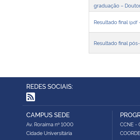
graduação – Douto
Resultado final
(pdf 
Resultado final pós
REDES SOCIAIS:
RSS
CAMPUS SEDE
PROGR
Av. Roraima nº 1000
CCNE - C
Cidade Universitária
COORDEN