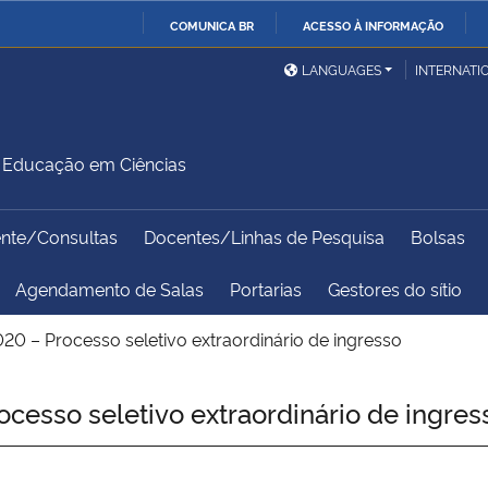
COMUNICA BR
ACESSO À INFORMAÇÃO
Ministério da Defesa
Ministério das Relações
Mini
IR
LANGUAGES
INTERNATI
Exteriores
PARA
O
Ministério da Cidadania
Ministério da Saúde
Mini
CONTEÚDO
Educação em Ciências
ente/Consultas
Docentes/Linhas de Pesquisa
Bolsas
Ministério do
Controladoria-Geral da
Mini
Desenvolvimento Regional
União
Famí
Agendamento de Salas
Portarias
Gestores do sítio
Hum
20 – Processo seletivo extraordinário de ingresso
Advocacia-Geral da União
Banco Central do Brasil
Plan
esso seletivo extraordinário de ingres