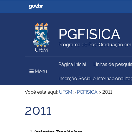
Casa Civil
Ministério da Justiça e
Segurança Pública
PGFISICA
Ministério da Agricultura,
Ministério da Educação
Programa de Pós-Graduação em 
Pecuária e Abastecimento
Página Inicial
Linhas de pesqui
Ministério do Meio Ambiente
Ministério do Turismo
Menu Principal do Sítio
Menu
Inserção Social e Internacionaliz
Você está aqui:
UFSM
>
PGFISICA
>
2011
Secretaria de Governo
Gabinete de Segurança
2011
Início do conteúdo
Institucional
Isolantes Topológicos