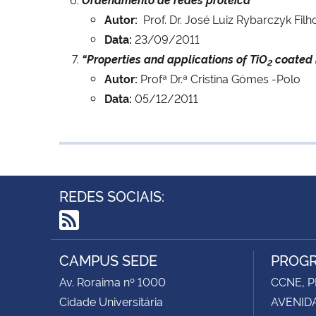
Autor:
Prof. Dr. José Luiz Rybarczyk Filh
Data:
23/09/2011
“Properties and applications of TiO
coated 
2
Autor:
Profª Dr.ª Cristina Gómes -Polo
Data:
05/12/2011
REDES SOCIAIS:
RSS
CAMPUS SEDE
PROGR
Av. Roraima nº 1000
CCNE, P
Cidade Universitária
AVENIDA