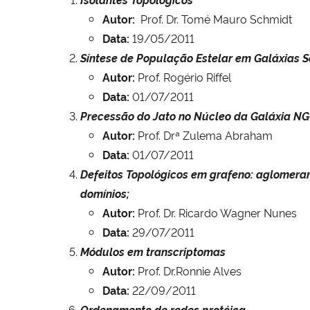
Autor:
Prof. Dr. Tomé Mauro Schmidt
Data:
19/05/2011
Síntese de População Estelar em Galáxias S
Autor:
Prof. Rogério Riffel
Data:
01/07/2011
Precessão do Jato no Núcleo da Galáxia NGC
Autor:
Prof. Drª Zulema Abraham
Data:
01/07/2011
Defeitos Topológicos em grafeno: aglomera
domínios;
Autor:
Prof. Dr. Ricardo Wagner Nunes
Data:
29/07/2011
Módulos em transcriptomas
Autor:
Prof. Dr.Ronnie Alves
Data:
22/09/2011
Ordenamento de redes protéica