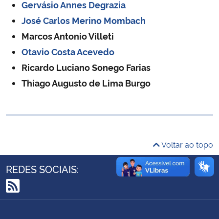
Gervásio Annes Degrazia
Ministério da Cidadania
José Carlos Merino Mombach
Marcos Antonio Villeti
Ministério da Saúde
Otavio Costa Acevedo
Ministério de Minas e Energia
Ricardo Luciano Sonego Farias
Thiago Augusto de Lima Burgo
Ministério da Ciência, Tecnologia, Inovações e Comunicações
Ministério do Meio Ambiente
Ministério do Turismo
Voltar ao topo
Ministério do Desenvolvimento Regional
REDES SOCIAIS:
Controladoria-Geral da União
RSS
Ministério da Mulher, da Família e dos Direitos Humanos