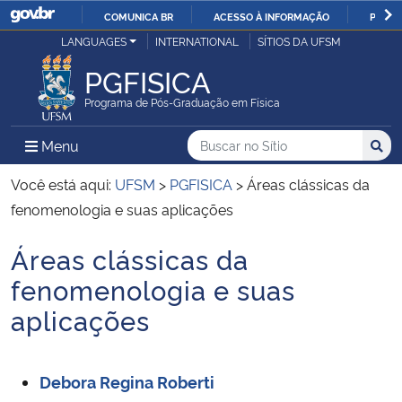
COMUNICA BR
ACESSO À INFORMAÇÃO
PARTI
Casa Civil
LANGUAGES
INTERNATIONAL
SÍTIOS DA UFSM
IR
PARA
PGFISICA
Ministério da Justiça e Segurança Pública
O
Programa de Pós-Graduação em Física
CONTEÚDO
Ministério da Defesa
Buscar no no Sítio
Busca
Busca:
Menu Principal do Sítio
Menu
Busc
Ministério das Relações Exteriores
Você está aqui:
UFSM
>
PGFISICA
>
Áreas clássicas da
fenomenologia e suas aplicações
Ministério da Economia
Áreas clássicas da
Início do conteúdo
Ministério da Infraestrutura
fenomenologia e suas
aplicações
Ministério da Agricultura, Pecuária e Abastecimento
Ministério da Educação
Debora Regina Roberti