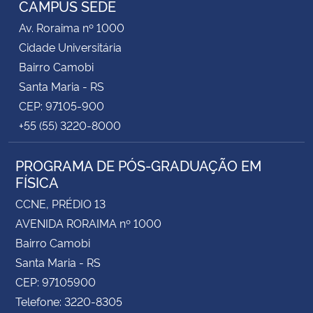
CAMPUS SEDE
Av. Roraima nº 1000
Secretaria-Geral
Cidade Universitária
Bairro Camobi
Secretaria de Governo
Santa Maria - RS
CEP: 97105-900
Gabinete de Segurança Institucional
+55 (55) 3220-8000
Advocacia-Geral da União
PROGRAMA DE PÓS-GRADUAÇÃO EM
FÍSICA
Banco Central do Brasil
CCNE, PRÉDIO 13
Planalto
AVENIDA RORAIMA nº 1000
Bairro Camobi
Santa Maria - RS
CEP: 97105900
Telefone: 3220-8305