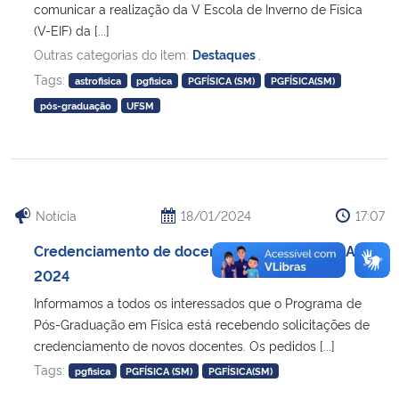
comunicar a realização da V Escola de Inverno de Física
(V-EIF) da [...]
Outras categorias do item:
Destaques
,
Tags:
astrofisica
pgfisica
PGFÍSICA (SM)
PGFÍSICA(SM)
pós-graduação
UFSM
Notícia
18/01/2024
17:07
Credenciamento de docentes no PGFISICA – Ano
2024
Informamos a todos os interessados que o Programa de
Pós-Graduação em Física está recebendo solicitações de
credenciamento de novos docentes. Os pedidos [...]
Tags:
pgfisica
PGFÍSICA (SM)
PGFÍSICA(SM)