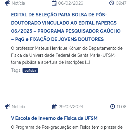
Notícia
06/02/2026
09:47
Secretaria-Geral
EDITAL DE SELEÇÃO PARA BOLSA DE PÓS-
DOUTORADO VINCULADO AO EDITAL FAPERGS
Secretaria de Governo
06/2025 – PROGRAMA PESQUISADOR GAÚCHO
– PqG e FIXAÇÃO DE JOVENS DOUTORES
Gabinete de Segurança Institucional
O professor Mateus Henrique Köhler, do Departamento de
Física da Universidade Federal de Santa Maria (UFSM),
Advocacia-Geral da União
torna pública a abertura de inscrições [...]
Tags:
pgfisica
Banco Central do Brasil
Planalto
Notícia
29/02/2024
11:08
V Escola de Inverno de Física da UFSM
O Programa de Pós-graduação em Física tem o prazer de