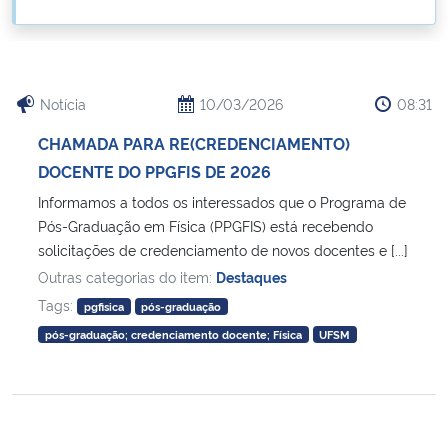
Ministério da Cidadania
Ministério da Saúde
Notícia
10/03/2026
08:31
Ministério de Minas e Energia
CHAMADA PARA RE(CREDENCIAMENTO)
DOCENTE DO PPGFIS DE 2026
Ministério da Ciência, Tecnologia, Inovações e Comunicações
Informamos a todos os interessados que o Programa de
Pós-Graduação em Física (PPGFIS) está recebendo
Ministério do Meio Ambiente
solicitações de credenciamento de novos docentes e [...]
Outras categorias do item:
Destaques
Ministério do Turismo
Tags:
pgfisica
pós-graduação
Ministério do Desenvolvimento Regional
pós-graduação; credenciamento docente; Física
UFSM
Controladoria-Geral da União
Ministério da Mulher, da Família e dos Direitos Humanos