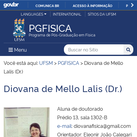
COMUNICA BR
ACESSO À INFORMAÇÃO
PARTI
Casa Civil
LANGUAGES
INTERNATIONAL
SÍTIOS DA UFSM
IR
PARA
PGFISICA
Ministério da Justiça e Segurança Pública
O
Programa de Pós-Graduação em Física
CONTEÚDO
Ministério da Defesa
Buscar no no Sítio
Busca
Busca:
Menu Principal do Sítio
Menu
Busc
Ministério das Relações Exteriores
Você está aqui:
UFSM
>
PGFISICA
>
Diovana de Mello
Lalis (Dr.)
Ministério da Economia
Diovana de Mello Lalis (Dr.)
Início do conteúdo
Ministério da Infraestrutura
Aluna de doutorado
Ministério da Agricultura, Pecuária e Abastecimento
Prédio 13, sala 1302-B
e-mail
: diovanafisica@gmail.com
Ministério da Educação
Orientador: Eleonir João Calegari