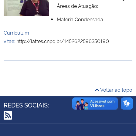
Áreas de Atuação:
Ministério da Cidadania
Matéria Condensada
Ministério da Saúde
Curriculum
Ministério de Minas e Energia
vitae:
http://lattes.cnpq.br/1452622596350190
Ministério da Ciência, Tecnologia, Inovações e Comunicações
Ministério do Meio Ambiente
Ministério do Turismo
Voltar ao topo
Ministério do Desenvolvimento Regional
REDES SOCIAIS:
Controladoria-Geral da União
RSS
Ministério da Mulher, da Família e dos Direitos Humanos