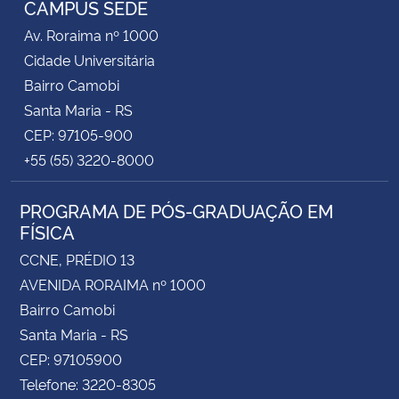
CAMPUS SEDE
Av. Roraima nº 1000
Secretaria-Geral
Cidade Universitária
Bairro Camobi
Secretaria de Governo
Santa Maria - RS
CEP: 97105-900
Gabinete de Segurança Institucional
+55 (55) 3220-8000
Advocacia-Geral da União
PROGRAMA DE PÓS-GRADUAÇÃO EM
FÍSICA
Banco Central do Brasil
CCNE, PRÉDIO 13
Planalto
AVENIDA RORAIMA nº 1000
Bairro Camobi
Santa Maria - RS
CEP: 97105900
Telefone: 3220-8305