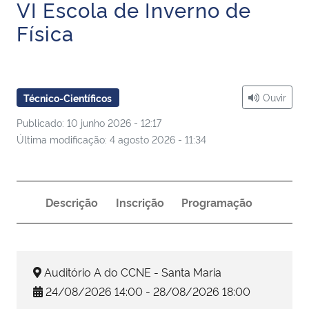
VI Escola de Inverno de
Ministério da Cidadania
Física
Ministério da Saúde
Ministério de Minas e Energia
Ouvir
Técnico-Científicos
Ministério da Ciência, Tecnologia, Inovações e Comunicações
Publicado: 10 junho 2026 - 12:17
Última modificação: 4 agosto 2026 - 11:34
Ministério do Meio Ambiente
Ministério do Turismo
Descrição
Inscrição
Programação
Ministério do Desenvolvimento Regional
Controladoria-Geral da União
Auditório A do CCNE - Santa Maria
24/08/2026 14:00 - 28/08/2026 18:00
Ministério da Mulher, da Família e dos Direitos Humanos