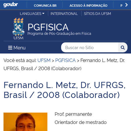
COMUNICA BR
ACESSO À INFORMAÇÃO
PARTI
Casa Civil
LANGUAGES
INTERNATIONAL
SÍTIOS DA UFSM
IR
PARA
PGFISICA
Ministério da Justiça e Segurança Pública
O
Programa de Pós-Graduação em Física
CONTEÚDO
Ministério da Defesa
Buscar no no Sítio
Busca
Busca:
Menu Principal do Sítio
Menu
Busc
Ministério das Relações Exteriores
Você está aqui:
UFSM
>
PGFISICA
>
Fernando L. Metz, Dr.
UFRGS, Brasil / 2008 (Colaborador)
Ministério da Economia
Fernando L. Metz, Dr. UFRGS,
Início do conteúdo
Ministério da Infraestrutura
Brasil / 2008 (Colaborador)
Ministério da Agricultura, Pecuária e Abastecimento
Prof. permanente
Ministério da Educação
Orientador de mestrado