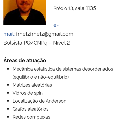
Ministério da Cidadania
ala 1135
Prédio 13, s
Ministério da Saúde
e-
mail
:
fmetzfmetz@gmail.com
Ministério de Minas e Energia
Bolsista PQ/CNPq – Nível 2
Ministério da Ciência, Tecnologia, Inovações e Comunicações
Áreas de atuação
Ministério do Meio Ambiente
Mecânica estatística de sistemas desordenados
(equilíbrio e não-equilíbrio)
Ministério do Turismo
Matrizes aleatórias
Vidros de spin
Ministério do Desenvolvimento Regional
Localização de Anderson
Grafos aleatórios
Controladoria-Geral da União
Redes complexas
Ministério da Mulher, da Família e dos Direitos Humanos