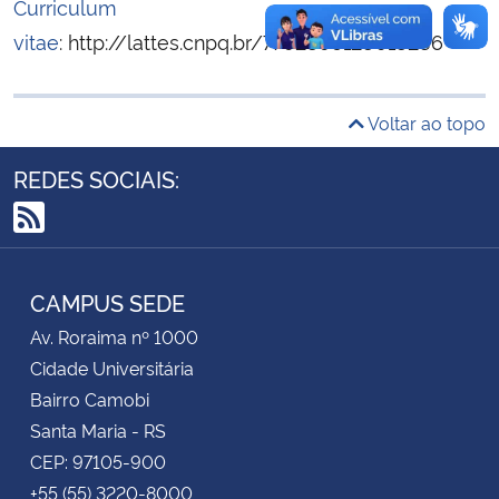
Curriculum
vitae
: http://lattes.cnpq.b
r
/7792896128018286
Secretaria-Geral
Secretaria de Governo
Voltar ao topo
Gabinete de Segurança Institucional
REDES SOCIAIS:
Advocacia-Geral da União
RSS
Banco Central do Brasil
CAMPUS SEDE
Av. Roraima nº 1000
Planalto
Cidade Universitária
Bairro Camobi
Santa Maria - RS
CEP: 97105-900
+55 (55) 3220-8000