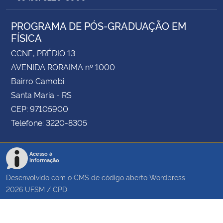
PROGRAMA DE PÓS-GRADUAÇÃO EM
FÍSICA
CCNE, PRÉDIO 13
AVENIDA RORAIMA nº 1000
Bairro Camobi
Santa Maria - RS
CEP: 97105900
Telefone: 3220-8305
Acesso à
Informação
Desenvolvido com o CMS de código aberto
Wordpress
2026
UFSM
/
CPD