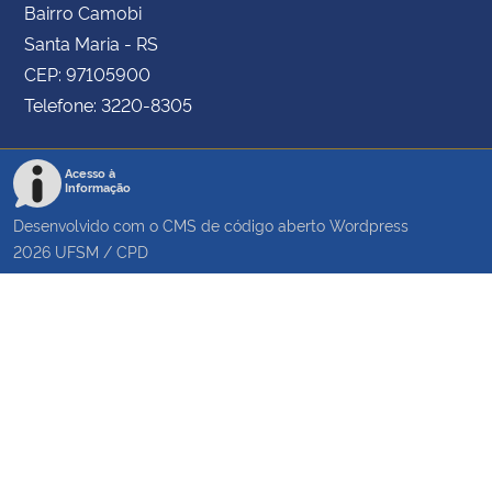
Bairro Camobi
Santa Maria - RS
CEP: 97105900
Telefone: 3220-8305
Acesso à
Informação
Desenvolvido com o CMS de código aberto
Wordpress
2026
UFSM
/
CPD