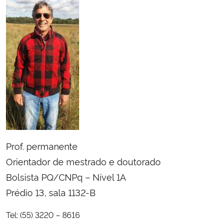
Ministério da Cidadania
Ministério da Saúde
Ministério de Minas e Energia
Ministério da Ciência, Tecnologia, Inovações e Comunicações
Ministério do Meio Ambiente
Ministério do Turismo
Prof. permanente
Orientador de mestrado e doutorado
Ministério do Desenvolvimento Regional
Bolsista PQ/CNPq – Nível 1A
Prédio 13, sala 1132-B
Controladoria-Geral da União
Tel: (55) 3220 – 8616
Ministério da Mulher, da Família e dos Direitos Humanos