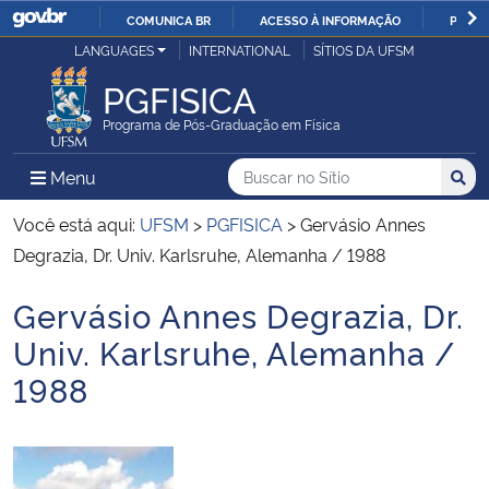
COMUNICA BR
ACESSO À INFORMAÇÃO
PARTI
Casa Civil
LANGUAGES
INTERNATIONAL
SÍTIOS DA UFSM
IR
PARA
PGFISICA
Ministério da Justiça e Segurança Pública
O
Programa de Pós-Graduação em Física
CONTEÚDO
Ministério da Defesa
Buscar no no Sítio
Busca
Busca:
Menu Principal do Sítio
Menu
Busc
Ministério das Relações Exteriores
Você está aqui:
UFSM
>
PGFISICA
>
Gervásio Annes
Degrazia, Dr. Univ. Karlsruhe, Alemanha / 1988
Ministério da Economia
Gervásio Annes Degrazia, Dr.
Início do conteúdo
Ministério da Infraestrutura
Univ. Karlsruhe, Alemanha /
1988
Ministério da Agricultura, Pecuária e Abastecimento
Ministério da Educação