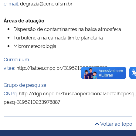
e-mail
: degrazia@ccne.ufsm.br
Secretaria-Geral
Áreas de atuação
Dispersão de contaminantes na baixa atmosfera
Secretaria de Governo
Turbulência na camada limite planetária
Micrometeorologia
Gabinete de Segurança Institucional
Curriculum
Advocacia-Geral da União
vitae
: http://lattes.cnpq.br/3195210233978887
Banco Central do Brasil
Grupo de pesquisa
CNPq
: http://dgp.cnpq.br/buscaoperacional/detalhepesq.
Planalto
pesq=3195210233978887
Voltar ao topo