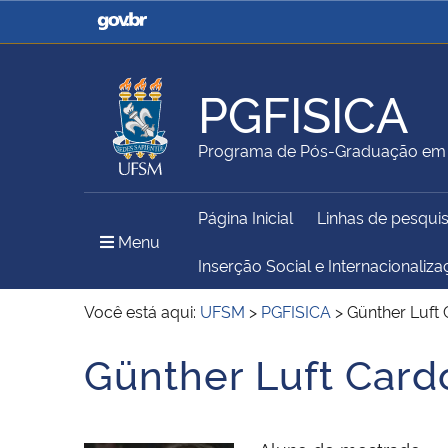
Casa Civil
Ministério da Justiça e
Segurança Pública
PGFISICA
Ministério da Agricultura,
Ministério da Educação
Programa de Pós-Graduação em 
Pecuária e Abastecimento
Página Inicial
Linhas de pesqui
Ministério do Meio Ambiente
Ministério do Turismo
Menu Principal do Sítio
Menu
Inserção Social e Internacionaliz
Você está aqui:
UFSM
>
PGFISICA
>
Günther Luft 
Secretaria de Governo
Gabinete de Segurança
Günther Luft Card
Início do conteúdo
Institucional