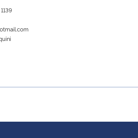
 1139
hotmail.com
quini