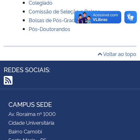
Colegiado
Comissão de Seleção e Bolsas
Secretaria-Geral
Bolsas de Pós-Graduação PPGFIS
Pós-Doutorandos
Secretaria de Governo
Gabinete de Segurança Institucional
Voltar ao topo
Advocacia-Geral da União
REDES SOCIAIS:
Banco Central do Brasil
RSS
Planalto
CAMPUS SEDE
Av. Roraima nº 1000
Cidade Universitária
Bairro Camobi
Santa Maria - RS