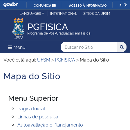
COMUNICA BR
ACESSO À INFORMAÇÃO
PARTI
Casa Civil
LANGUAGES
INTERNATIONAL
SÍTIOS DA UFSM
IR
PARA
PGFISICA
Ministério da Justiça e Segurança Pública
O
Programa de Pós-Graduação em Física
CONTEÚDO
Ministério da Defesa
Buscar no no Sítio
Busca
Busca:
Menu Principal do Sítio
Menu
Busc
Ministério das Relações Exteriores
Você está aqui:
UFSM
>
PGFISICA
>
Mapa do Sítio
Mapa do Sítio
Ministério da Economia
Início do conteúdo
Ministério da Infraestrutura
Menu Superior
Ministério da Agricultura, Pecuária e Abastecimento
Página Inicial
Linhas de pesquisa
Ministério da Educação
Autoavaliação e Planejamento