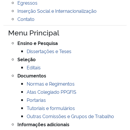
Egressos
Ministério da Cidadania
Inserção Social e Internacionalização
Contato
Ministério da Saúde
Menu Principal
Ministério de Minas e Energia
Ensino e Pesquisa
Dissertações e Teses
Ministério da Ciência, Tecnologia, Inovações e Comunicações
Seleção
Ministério do Meio Ambiente
Editais
Documentos
Ministério do Turismo
Normas e Regimentos
Atas Colegiado PPGFIS
Ministério do Desenvolvimento Regional
Portarias
Tutoriais e formulários
Controladoria-Geral da União
Outras Comissões e Grupos de Trabalho
Informações adicionais
Ministério da Mulher, da Família e dos Direitos Humanos