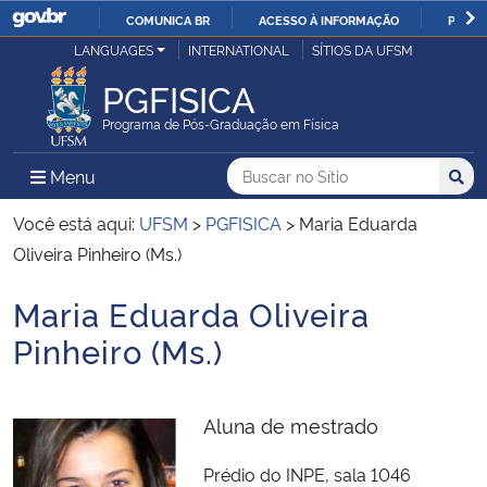
COMUNICA BR
ACESSO À INFORMAÇÃO
PARTI
Casa Civil
LANGUAGES
INTERNATIONAL
SÍTIOS DA UFSM
IR
PARA
PGFISICA
Ministério da Justiça e Segurança Pública
O
Programa de Pós-Graduação em Física
CONTEÚDO
Ministério da Defesa
Buscar no no Sítio
Busca
Busca:
Menu Principal do Sítio
Menu
Busc
Ministério das Relações Exteriores
Você está aqui:
UFSM
>
PGFISICA
>
Maria Eduarda
Oliveira Pinheiro (Ms.)
Ministério da Economia
Maria Eduarda Oliveira
Início do conteúdo
Ministério da Infraestrutura
Pinheiro (Ms.)
Ministério da Agricultura, Pecuária e Abastecimento
Aluna de mestrado
Ministério da Educação
Prédio do INPE, sala 1046