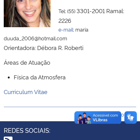
Ministério da Cidadania
3301-2001 Ramal:
Tel: (55)
2226
Ministério da Saúde
e-mail
: maria
duuda_2006@hotmail.com
Ministério de Minas e Energia
Orientadora: Débora R. Roberti
Ministério da Ciência, Tecnologia, Inovações e Comunicações
Áreas de Atuação
Ministério do Meio Ambiente
Física da Atmosfera
Ministério do Turismo
Curriculum Vitae
:
Ministério do Desenvolvimento Regional
Voltar ao topo
Controladoria-Geral da União
REDES SOCIAIS:
Ministério da Mulher, da Família e dos Direitos Humanos