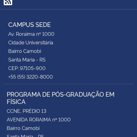
RSS
Secretaria-Geral
CAMPUS SEDE
Secretaria de Governo
Av. Roraima nº 1000
Cidade Universitária
Gabinete de Segurança Institucional
Bairro Camobi
Santa Maria - RS
Advocacia-Geral da União
CEP: 97105-900
+55 (55) 3220-8000
Banco Central do Brasil
PROGRAMA DE PÓS-GRADUAÇÃO EM
Planalto
FÍSICA
CCNE, PRÉDIO 13
AVENIDA RORAIMA nº 1000
Bairro Camobi
Santa Maria - RS