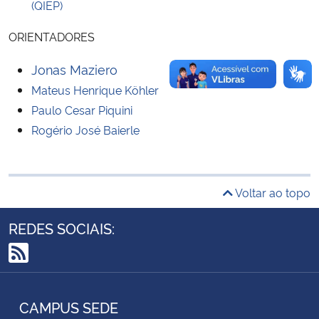
(QIEP)
Secretaria-Geral
ORIENTADORES
Jonas Maziero
Secretaria de Governo
Mateus Henrique Köhler
Paulo Cesar Piquini
Gabinete de Segurança Institucional
Rogério José Baierle
Advocacia-Geral da União
Banco Central do Brasil
Voltar ao topo
Planalto
REDES SOCIAIS:
RSS
CAMPUS SEDE