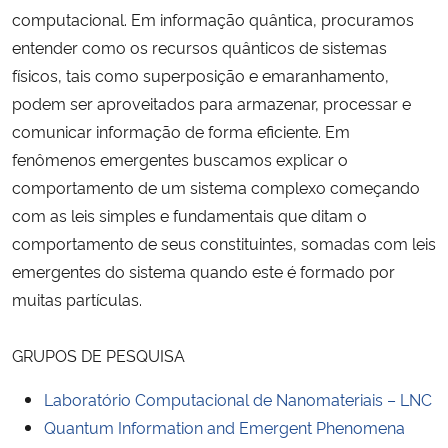
computacional. Em informação quântica, procuramos
Ministério da Cidadania
entender como os recursos quânticos de sistemas
Ministério da Saúde
físicos, tais como superposição e emaranhamento,
podem ser aproveitados para armazenar, processar e
Ministério de Minas e Energia
comunicar informação de forma eficiente. Em
fenômenos emergentes buscamos explicar o
Ministério da Ciência, Tecnologia, Inovações e Comunicações
comportamento de um sistema complexo começando
com as leis simples e fundamentais que ditam o
Ministério do Meio Ambiente
comportamento de seus constituintes, somadas com leis
emergentes do sistema quando este é formado por
Ministério do Turismo
muitas partículas.
Ministério do Desenvolvimento Regional
GRUPOS DE PESQUISA
Controladoria-Geral da União
Laboratório Computacional de Nanomateriais – LNC
Quantum Information and Emergent Phenomena
Ministério da Mulher, da Família e dos Direitos Humanos