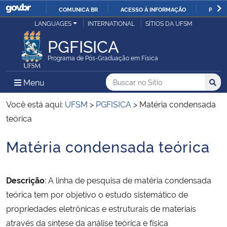
COMUNICA BR
ACESSO À INFORMAÇÃO
PARTI
Casa Civil
LANGUAGES
INTERNATIONAL
SÍTIOS DA UFSM
IR
PARA
PGFISICA
Ministério da Justiça e Segurança Pública
O
Programa de Pós-Graduação em Física
CONTEÚDO
Ministério da Defesa
Buscar no no Sítio
Busca
Busca:
Menu Principal do Sítio
Menu
Busc
Ministério das Relações Exteriores
Você está aqui:
UFSM
>
PGFISICA
>
Matéria condensada
teórica
Ministério da Economia
Matéria condensada teórica
Início do conteúdo
Ministério da Infraestrutura
Descrição
: A linha de pesquisa de matéria condensada
Ministério da Agricultura, Pecuária e Abastecimento
teórica tem por objetivo o estudo sistemático de
propriedades eletrônicas e estruturais de materiais
Ministério da Educação
através da síntese da análise teórica e física