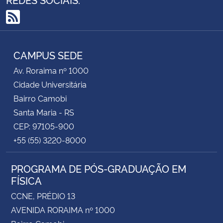
Secretaria-Geral
RSS
Secretaria de Governo
CAMPUS SEDE
Av. Roraima nº 1000
Gabinete de Segurança Institucional
Cidade Universitária
Bairro Camobi
Advocacia-Geral da União
Santa Maria - RS
CEP: 97105-900
Banco Central do Brasil
+55 (55) 3220-8000
Planalto
PROGRAMA DE PÓS-GRADUAÇÃO EM
FÍSICA
CCNE, PRÉDIO 13
AVENIDA RORAIMA nº 1000