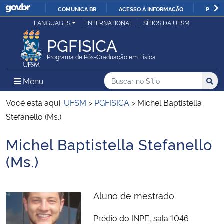
COMUNICA BR
ACESSO À INFORMAÇÃO
PARTI
Casa Civil
LANGUAGES
INTERNATIONAL
SÍTIOS DA UFSM
IR
PARA
PGFISICA
Ministério da Justiça e Segurança Pública
O
Programa de Pós-Graduação em Física
CONTEÚDO
Ministério da Defesa
Buscar no no Sítio
Busca
Busca:
Menu Principal do Sítio
Menu
Busc
Ministério das Relações Exteriores
Você está aqui:
UFSM
>
PGFISICA
>
Michel Baptistella
Stefanello (Ms.)
Ministério da Economia
Michel Baptistella Stefanello
Início do conteúdo
Ministério da Infraestrutura
(Ms.)
Ministério da Agricultura, Pecuária e Abastecimento
Aluno de mestrado
Ministério da Educação
Prédio do INPE, sala 1046