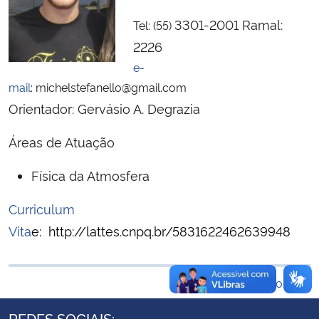
Ministério da Cidadania
3301-2001 Ramal:
Tel: (55)
2226
Ministério da Saúde
e-
mail
: michelstefanello@gmail.com
Ministério de Minas e Energia
Orientador: Gervásio A. Degrazia
Ministério da Ciência, Tecnologia, Inovações e Comunicações
Áreas de Atuação
Ministério do Meio Ambiente
Física da Atmosfera
Ministério do Turismo
Curriculum
Vita
e
:
http://lattes.cnpq.br/5831622462639948
Ministério do Desenvolvimento Regional
Controladoria-Geral da União
Voltar ao topo
Ministério da Mulher, da Família e dos Direitos Humanos
REDES SOCIAIS: