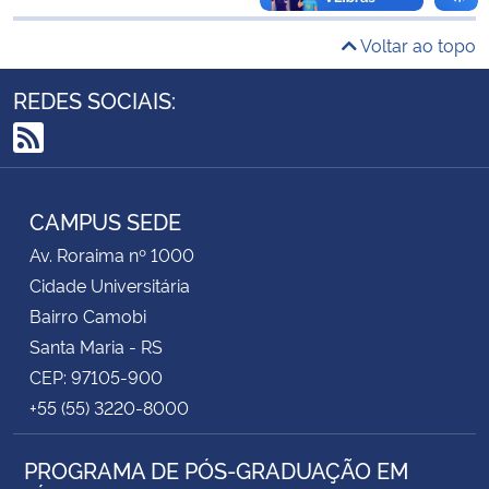
Voltar ao topo
Secretaria-Geral
REDES SOCIAIS:
Secretaria de Governo
RSS
Gabinete de Segurança Institucional
CAMPUS SEDE
Advocacia-Geral da União
Av. Roraima nº 1000
Banco Central do Brasil
Cidade Universitária
Bairro Camobi
Planalto
Santa Maria - RS
CEP: 97105-900
+55 (55) 3220-8000
PROGRAMA DE PÓS-GRADUAÇÃO EM