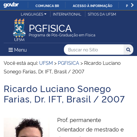
COMUNICA BR
ACESSO À INFORMAÇÃO
PARTI
Casa Civil
LANGUAGES
INTERNATIONAL
SÍTIOS DA UFSM
IR
PARA
PGFISICA
Ministério da Justiça e Segurança Pública
O
Programa de Pós-Graduação em Física
CONTEÚDO
Ministério da Defesa
Buscar no no Sítio
Busca
Busca:
Menu Principal do Sítio
Menu
Busc
Ministério das Relações Exteriores
Você está aqui:
UFSM
>
PGFISICA
>
Ricardo Luciano
Sonego Farias, Dr. IFT, Brasil / 2007
Ministério da Economia
Ricardo Luciano Sonego
Início do conteúdo
Ministério da Infraestrutura
Farias, Dr. IFT, Brasil / 2007
Ministério da Agricultura, Pecuária e Abastecimento
Prof. permanente
Ministério da Educação
Orientador de mestrado e