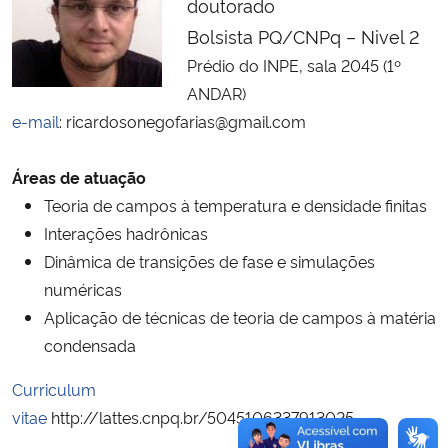
doutorado
Ministério da Cidadania
Bolsista PQ/CNPq – Nivel 2
Prédio do INPE, sala 2045 (1º
Ministério da Saúde
ANDAR)
e-mail
: ricardosonegofarias@gmail.com
Ministério de Minas e Energia
Áreas de atuação
Ministério da Ciência, Tecnologia, Inovações e Comunicações
Teoria de campos à temperatura e densidade finitas
Ministério do Meio Ambiente
Interações hadrônicas
Dinâmica de transições de fase e simulações
Ministério do Turismo
numéricas
Aplicação de técnicas de teoria de campos à matéria
Ministério do Desenvolvimento Regional
condensada
Curriculum
Controladoria-Geral da União
vitae
http://lattes.cnpq.br/5045106337913025
Ministério da Mulher, da Família e dos Direitos Humanos