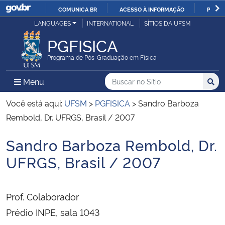
COMUNICA BR
ACESSO À INFORMAÇÃO
PARTI
Casa Civil
LANGUAGES
INTERNATIONAL
SÍTIOS DA UFSM
IR
PARA
PGFISICA
Ministério da Justiça e Segurança Pública
O
Programa de Pós-Graduação em Física
CONTEÚDO
Ministério da Defesa
Buscar no no Sítio
Busca
Busca:
Menu Principal do Sítio
Menu
Busc
Ministério das Relações Exteriores
Você está aqui:
UFSM
>
PGFISICA
>
Sandro Barboza
Rembold, Dr. UFRGS, Brasil / 2007
Ministério da Economia
Sandro Barboza Rembold, Dr.
Início do conteúdo
Ministério da Infraestrutura
UFRGS, Brasil / 2007
Ministério da Agricultura, Pecuária e Abastecimento
Prof. Colaborador
Ministério da Educação
Prédio INPE, sala 1043