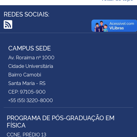
REDES SOCIAIS:
Secretaria-Geral
RSS
Secretaria de Governo
CAMPUS SEDE
Gabinete de Segurança Institucional
Av. Roraima nº 1000
Advocacia-Geral da União
Cidade Universitária
Bairro Camobi
Banco Central do Brasil
Santa Maria - RS
CEP: 97105-900
Planalto
+55 (55) 3220-8000
PROGRAMA DE PÓS-GRADUAÇÃO EM
FÍSICA
CCNE, PRÉDIO 13