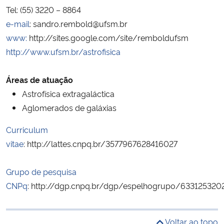
Tel: (55) 3220 – 8864
Ministério da Cidadania
e-mail
: sandro.rembold@ufsm.br
Ministério da Saúde
www:
http://sites.google.com/site/remboldufsm
http://www.ufsm.br/astrofisica
Ministério de Minas e Energia
Áreas de atuação
Ministério da Ciência, Tecnologia, Inovações e Comunicações
Astrofísica extragaláctica
Aglomerados de galáxias
Ministério do Meio Ambiente
Curriculum
Ministério do Turismo
vitae
: http://lattes.cnpq.br/3577967628416027
Ministério do Desenvolvimento Regional
Grupo de pesquisa
CNPq
: http://dgp.cnpq.br/dgp/espelhogrupo/63312532
Controladoria-Geral da União
Voltar ao topo
Ministério da Mulher, da Família e dos Direitos Humanos