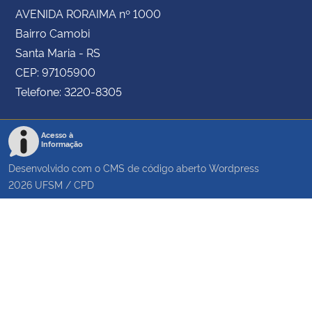
AVENIDA RORAIMA nº 1000
Bairro Camobi
Santa Maria - RS
CEP: 97105900
Telefone: 3220-8305
Acesso à
Informação
Desenvolvido com o CMS de código aberto
Wordpress
2026
UFSM
/
CPD