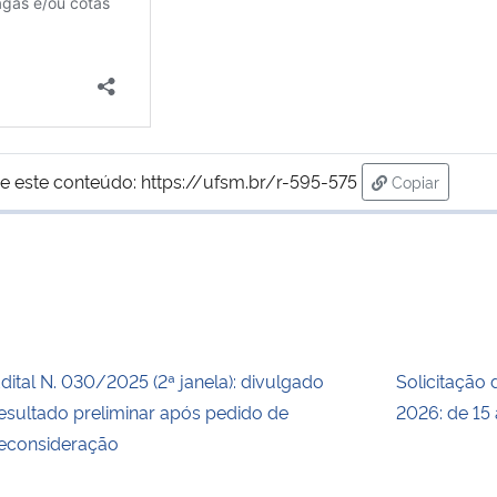
e este conteúdo:
https://ufsm.br/r-595-575
Copiar
para área de
dital N. 030/2025 (2ª janela): divulgado
Solicitação 
esultado preliminar após pedido de
2026: de 15 
econsideração