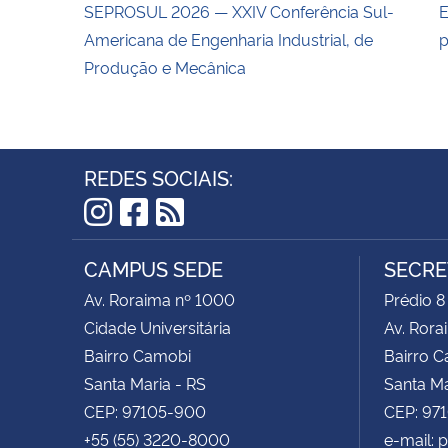
SEPROSUL 2026 — XXIV Conferência Sul-
E
Americana de Engenharia Industrial, de
p
Produção e Mecânica
REDES SOCIAIS:
Instagram
Facebook
RSS
CAMPUS SEDE
SECRE
Av. Roraima nº 1000
Prédio 8
Cidade Universitária
Av. Rora
Bairro Camobi
Bairro 
Santa Maria - RS
Santa Ma
CEP: 97105-900
CEP: 97
+55 (55) 3220-8000
e-mail: