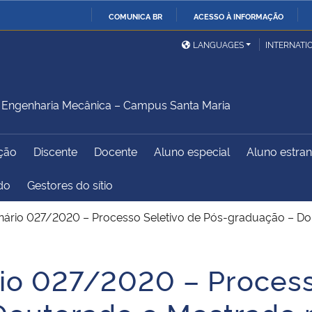
COMUNICA BR
ACESSO À INFORMAÇÃO
Ministério da Defesa
Ministério das Relações
Mini
IR
LANGUAGES
INTERNATI
Exteriores
PARA
O
Ministério da Cidadania
Ministério da Saúde
Mini
CONTEÚDO
Engenharia Mecânica – Campus Santa Maria
ção
Discente
Docente
Aluno especial
Aluno estran
Ministério do
Controladoria-Geral da
Mini
Desenvolvimento Regional
União
Famí
do
Gestores do sítio
Hum
dinário 027/2020 – Processo Seletivo de Pós-graduação – D
Advocacia-Geral da União
Banco Central do Brasil
Plan
ário 027/2020 – Proces