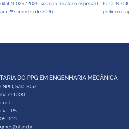
dital N. 029/2026: seleção de aluno especial I
Edital N. 03
ara 2º semestre de 2026
preliminar 
TARIA DO PPG EM ENGENHARIA MECÂNICA
 (INPE), Sala 2057
ima nº 1000
Camobi
ria - RS
105-900
 pgmec@ufsm.br