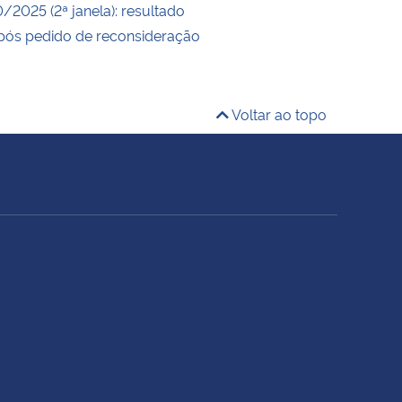
0/2025 (2ª janela): resultado
após pedido de reconsideração
Voltar ao topo