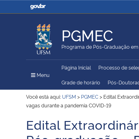
Casa Civil
Ministério da Justiça e
Segurança Pública
PGMEC
Ministério da Agricultura,
Ministério da Educação
Programa de Pós-Graduação em 
Pecuária e Abastecimento
Página Inicial
Processo de sele
Ministério do Meio Ambiente
Ministério do Turismo
Menu Principal do Sítio
Menu
Grade de horário
Pós-Doutora
Você está aqui:
UFSM
>
PGMEC
>
Edital Extraor
vagas durante a pandemia COVID-19
Secretaria de Governo
Gabinete de Segurança
Institucional
Edital Extraordin
Início do conteúdo