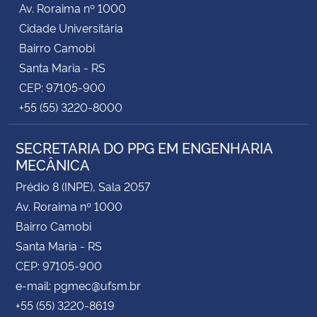
Av. Roraima nº 1000
Cidade Universitária
Secretaria-Geral
Bairro Camobi
Santa Maria - RS
Secretaria de Governo
CEP: 97105-900
+55 (55) 3220-8000
Gabinete de Segurança Institucional
SECRETARIA DO PPG EM ENGENHARIA
Advocacia-Geral da União
MECÂNICA
Banco Central do Brasil
Prédio 8 (INPE), Sala 2057
Av. Roraima nº 1000
Planalto
Bairro Camobi
Santa Maria - RS
CEP: 97105-900
e-mail: pgmec@ufsm.br
+55 (55) 3220-8619