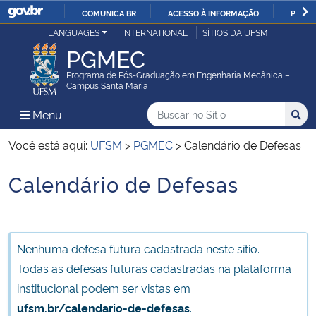
COMUNICA BR
ACESSO À INFORMAÇÃO
PARTI
Casa Civil
LANGUAGES
INTERNATIONAL
SÍTIOS DA UFSM
IR
PGMEC
PARA
Ministério da Justiça e Segurança Pública
O
Programa de Pós-Graduação em Engenharia Mecânica –
Campus Santa Maria
CONTEÚDO
Ministério da Defesa
Buscar no no Sítio
Busca
Busca:
Menu Principal do Sítio
Menu
Busc
Ministério das Relações Exteriores
Você está aqui:
UFSM
>
PGMEC
>
Calendário de Defesas
Calendário de Defesas
Ministério da Economia
Início do conteúdo
Ministério da Infraestrutura
Nenhuma defesa futura cadastrada neste sítio.
Ministério da Agricultura, Pecuária e Abastecimento
Todas as defesas futuras cadastradas na plataforma
institucional podem ser vistas em
Ministério da Educação
ufsm.br/calendario-de-defesas
.