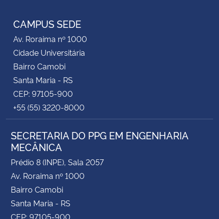
Instagram
Facebook
RSS
CAMPUS SEDE
Secretaria-Geral
Av. Roraima nº 1000
Secretaria de Governo
Cidade Universitária
Bairro Camobi
Gabinete de Segurança Institucional
Santa Maria - RS
CEP: 97105-900
Advocacia-Geral da União
+55 (55) 3220-8000
Banco Central do Brasil
SECRETARIA DO PPG EM ENGENHARIA
MECÂNICA
Planalto
Prédio 8 (INPE), Sala 2057
Av. Roraima nº 1000
Bairro Camobi
Santa Maria - RS
CEP: 97105-900