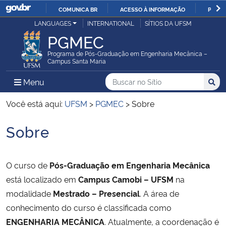
COMUNICA BR
ACESSO À INFORMAÇÃO
PARTI
Casa Civil
LANGUAGES
INTERNATIONAL
SÍTIOS DA UFSM
IR
PGMEC
PARA
Ministério da Justiça e Segurança Pública
O
Programa de Pós-Graduação em Engenharia Mecânica –
Campus Santa Maria
CONTEÚDO
Ministério da Defesa
Buscar no no Sítio
Busca
Busca:
Menu Principal do Sítio
Menu
Busc
Ministério das Relações Exteriores
Você está aqui:
UFSM
>
PGMEC
>
Sobre
Sobre
Ministério da Economia
Início do conteúdo
Ministério da Infraestrutura
O curso de
Pós-Graduação em Engenharia Mecânica
está localizado em
Campus Camobi – UFSM
na
Ministério da Agricultura, Pecuária e Abastecimento
modalidade
Mestrado – Presencial
. A área de
conhecimento do curso é classificada como
Ministério da Educação
ENGENHARIA MECÂNICA
. Atualmente, a coordenação é