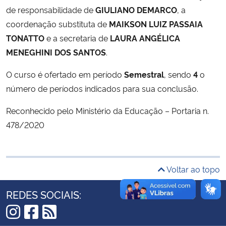
de responsabilidade de
GIULIANO DEMARCO
, a
Ministério da Cidadania
coordenação substituta de
MAIKSON LUIZ PASSAIA
Ministério da Saúde
TONATTO
e a secretaria de
LAURA ANGÉLICA
MENEGHINI DOS SANTOS
.
Ministério de Minas e Energia
O curso é ofertado em período
Semestral
, sendo
4
o
número de períodos indicados para sua conclusão.
Ministério da Ciência, Tecnologia, Inovações e Comunicações
Reconhecido pelo Ministério da Educação – Portaria n.
Ministério do Meio Ambiente
478/2020
Ministério do Turismo
Voltar ao topo
Ministério do Desenvolvimento Regional
REDES SOCIAIS:
Controladoria-Geral da União
Ministério da Mulher, da Família e dos Direitos Humanos