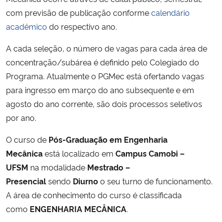
Ministério da Cidadania
com previsão de publicação conforme
calendário
acadêmico
do respectivo ano.
Ministério da Saúde
A cada seleção, o número de vagas para cada área de
concentração/subárea é definido pelo Colegiado do
Ministério de Minas e Energia
Programa. Atualmente o PGMec está ofertando vagas
Ministério da Ciência, Tecnologia, Inovações e Comunicações
para ingresso em março do ano subsequente e em
agosto do ano corrente, são dois processos seletivos
Ministério do Meio Ambiente
por ano.
O curso de
Pós-Graduação em Engenharia
Ministério do Turismo
Mecânica
está localizado em
Campus Camobi –
UFSM
na modalidade
Mestrado –
Ministério do Desenvolvimento Regional
Presencial
sendo
Diurno
o seu turno de funcionamento.
Controladoria-Geral da União
A área de conhecimento do curso é classificada
como
ENGENHARIA MECÂNICA
.
Ministério da Mulher, da Família e dos Direitos Humanos