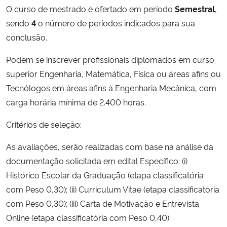
O curso de mestrado é ofertado em período
Semestral
,
sendo
4
o número de períodos indicados para sua
Secretaria-Geral
conclusão.
Secretaria de Governo
Podem se inscrever profissionais diplomados em curso
superior Engenharia, Matemática, Física ou áreas afins ou
Gabinete de Segurança Institucional
Tecnólogos em áreas afins à Engenharia Mecânica, com
carga horária mínima de 2.400 horas.
Advocacia-Geral da União
Critérios de seleção:
Banco Central do Brasil
As avaliações, serão realizadas com base na análise da
Planalto
documentação solicitada em edital Específico: (i)
Histórico Escolar da Graduação (etapa classificatória
com Peso 0,30); (ii) Curriculum Vitae (etapa classificatória
com Peso 0,30); (iii) Carta de Motivação e Entrevista
Online (etapa classificatória com Peso 0,40).