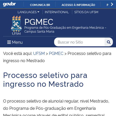
COMUNICA BR
ACESSO À INFORMAÇÃO
PARTI
Casa Civil
LANGUAGES
INTERNATIONAL
SÍTIOS DA UFSM
IR
PGMEC
PARA
Ministério da Justiça e Segurança Pública
O
Programa de Pós-Graduação em Engenharia Mecânica –
Campus Santa Maria
CONTEÚDO
Ministério da Defesa
Buscar no no Sítio
Busca
Busca:
Menu Principal do Sítio
Menu
Busc
Ministério das Relações Exteriores
Você está aqui:
UFSM
>
PGMEC
>
Processo seletivo para
ingresso no Mestrado
Ministério da Economia
Processo seletivo para
Início do conteúdo
Ministério da Infraestrutura
ingresso no Mestrado
Ministério da Agricultura, Pecuária e Abastecimento
O processo seletivo de aluno(a) regular, nível Mestrado,
Ministério da Educação
do Programa de Pós-graduação em Engenharia
Mecânica ocorre através de edital público, semestral,