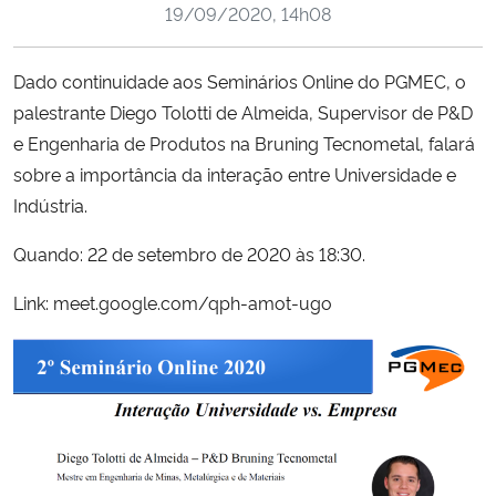
19/09/2020, 14h08
Ministério da Cidadania
Ministério da Saúde
Dado continuidade aos Seminários Online do PGMEC, o
palestrante Diego Tolotti de Almeida, Supervisor de P&D
Ministério de Minas e Energia
e Engenharia de Produtos na Bruning Tecnometal, falará
sobre a importância da interação entre Universidade e
Ministério da Ciência, Tecnologia, Inovações e Comunicações
Indústria.
Quando: 22 de setembro de 2020 às 18:30.
Ministério do Meio Ambiente
Link: meet.google.com/qph-amot-ugo
Ministério do Turismo
Ministério do Desenvolvimento Regional
Controladoria-Geral da União
Ministério da Mulher, da Família e dos Direitos Humanos