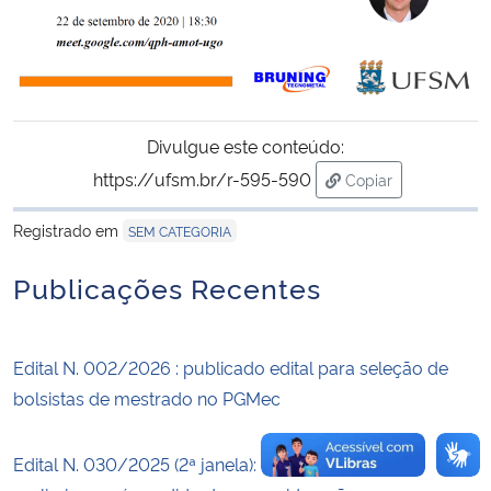
Secretaria-Geral
Secretaria de Governo
Divulgue este conteúdo:
Gabinete de Segurança Institucional
https://ufsm.br/r-595-590
Copiar
para área de trans
Advocacia-Geral da União
Registrado em
SEM CATEGORIA
Publicações Recentes
Banco Central do Brasil
Planalto
Edital N. 002/2026 : publicado edital para seleção de
bolsistas de mestrado no PGMec
Edital N. 030/2025 (2ª janela): divulgado resultado