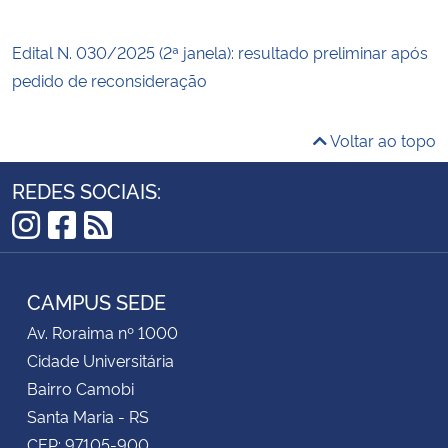
Edital N. 030/2025 (2ª janela): resultado preliminar após
pedido de reconsideração
Voltar ao topo
REDES SOCIAIS:
Instagram
Facebook
RSS
CAMPUS SEDE
Av. Roraima nº 1000
Cidade Universitária
Bairro Camobi
Santa Maria - RS
CEP: 97105-900