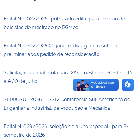
Secretaria-Geral
Edital N. 002/2026 : publicado edital para seleção de
bolsistas de mestrado no PGMec
Secretaria de Governo
Edital N. 030/2025 (2ª janela): divulgado resultado
Gabinete de Segurança Institucional
preliminar após pedido de reconsideração
Advocacia-Geral da União
Solicitação de matrícula para 2º semestre de 2026: de 15
Banco Central do Brasil
até 20 de julho
Planalto
SEPROSUL 2026 — XXIV Conferência Sul-Americana de
Engenharia Industrial, de Produção e Mecânica
Edital N. 029/2026: seleção de aluno especial I para 2º
semestre de 2026