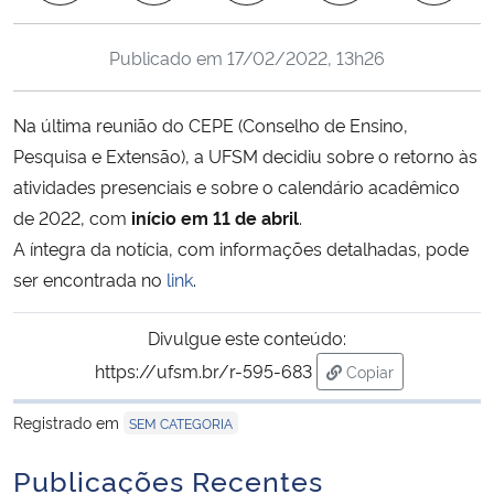
Ministério da Cidadania
Publicado em
17/02/2022, 13h26
Ministério da Saúde
Na última reunião do CEPE (Conselho de Ensino,
Ministério de Minas e Energia
Pesquisa e Extensão), a UFSM decidiu sobre o retorno às
atividades presenciais e sobre o calendário acadêmico
Ministério da Ciência, Tecnologia, Inovações e Comunicações
de 2022, com
início em 11 de abril
.
A íntegra da notícia, com informações detalhadas, pode
Ministério do Meio Ambiente
ser encontrada no
link
.
Ministério do Turismo
Divulgue este conteúdo:
https://ufsm.br/r-595-683
Ministério do Desenvolvimento Regional
Copiar
para área de trans
Registrado em
SEM CATEGORIA
Controladoria-Geral da União
Publicações Recentes
Ministério da Mulher, da Família e dos Direitos Humanos