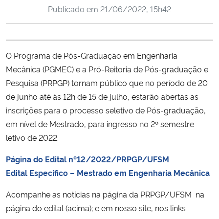
Publicado em
21/06/2022, 15h42
Ministério da Cidadania
Ministério da Saúde
O Programa de Pós-Graduação em Engenharia
Ministério de Minas e Energia
Mecânica (PGMEC) e a Pró-Reitoria de Pós-graduação e
Pesquisa (PRPGP) tornam público que no período de 20
Ministério da Ciência, Tecnologia, Inovações e Comunicações
de junho até às 12h de 15 de julho, estarão abertas as
inscrições para o processo seletivo de Pós-graduação,
Ministério do Meio Ambiente
em nível de Mestrado, para ingresso no 2º semestre
letivo de 2022.
Ministério do Turismo
Página do Edital nº12/2022/PRPGP/UFSM
Ministério do Desenvolvimento Regional
Edital Específico – Mestrado em Engenharia Mecânica
Controladoria-Geral da União
Acompanhe as notícias na página da PRPGP/UFSM na
página do edital (acima); e em nosso site, nos links
Ministério da Mulher, da Família e dos Direitos Humanos