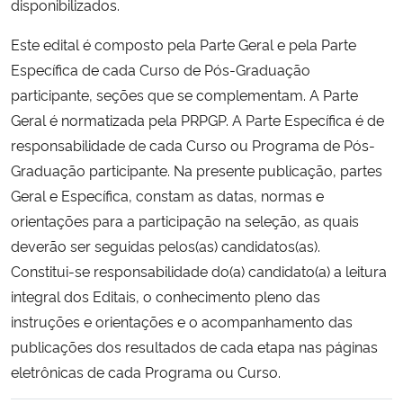
disponibilizados.
Secretaria-Geral
Este edital é composto pela Parte Geral e pela Parte
Específica de cada Curso de Pós-Graduação
Secretaria de Governo
participante, seções que se complementam. A Parte
Geral é normatizada pela PRPGP. A Parte Específica é de
Gabinete de Segurança Institucional
responsabilidade de cada Curso ou Programa de Pós-
Graduação participante. Na presente publicação, partes
Advocacia-Geral da União
Geral e Específica, constam as datas, normas e
orientações para a participação na seleção, as quais
Banco Central do Brasil
deverão ser seguidas pelos(as) candidatos(as).
Constitui-se responsabilidade do(a) candidato(a) a leitura
Planalto
integral dos Editais, o conhecimento pleno das
instruções e orientações e o acompanhamento das
publicações dos resultados de cada etapa nas páginas
eletrônicas de cada Programa ou Curso.