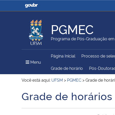
Casa Civil
Ministério da Justiça e
Segurança Pública
PGMEC
Ministério da Agricultura,
Ministério da Educação
Programa de Pós-Graduação em 
Pecuária e Abastecimento
Página Inicial
Processo de sele
Ministério do Meio Ambiente
Ministério do Turismo
Menu Principal do Sítio
Menu
Grade de horário
Pós-Doutora
Você está aqui:
UFSM
>
PGMEC
>
Grade de horári
Secretaria de Governo
Gabinete de Segurança
Grade de horários 
Início do conteúdo
Institucional