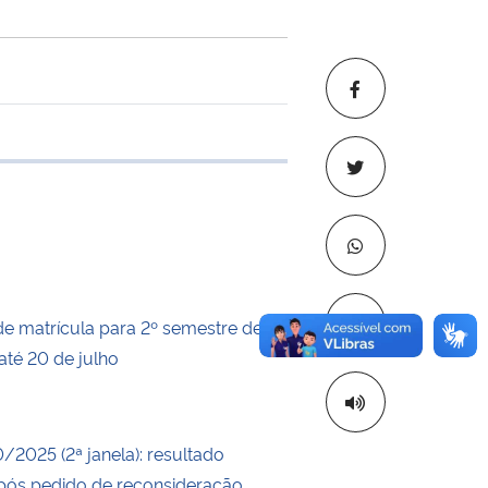
e transferência
Copiar para áre
de matrícula para 2º semestre de
até 20 de julho
0/2025 (2ª janela): resultado
após pedido de reconsideração