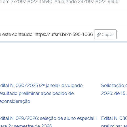
do em
27/09/2022, 15h40
. Atualizado
29/09/2022, 9h56
e este conteúdo:
https://ufsm.br/r-595-1036
Copiar
para área d
dital N. 030/2025 (2ª janela): divulgado
Solicitação 
esultado preliminar após pedido de
2026: de 15 
econsideração
dital N. 029/2026: seleção de aluno especial I
Edital N. 03
ara 2º semestre de 2026
preliminar 