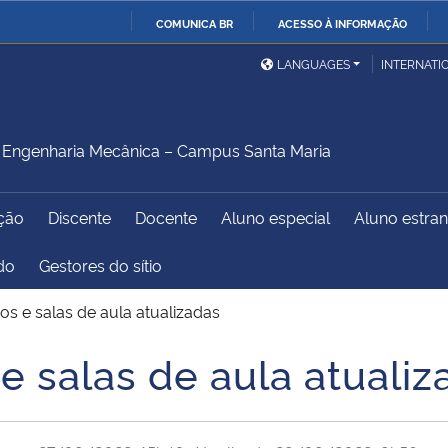
COMUNICA BR
ACESSO À INFORMAÇÃO
Ministério da Defesa
Ministério das Relações
Mini
IR
LANGUAGES
INTERNATI
Exteriores
PARA
O
Ministério da Cidadania
Ministério da Saúde
Mini
CONTEÚDO
Engenharia Mecânica – Campus Santa Maria
ção
Discente
Docente
Aluno especial
Aluno estran
Ministério do
Controladoria-Geral da
Mini
Desenvolvimento Regional
União
Famí
do
Gestores do sítio
Hum
os e salas de aula atualizadas
Advocacia-Geral da União
Banco Central do Brasil
Plan
e salas de aula atualiz