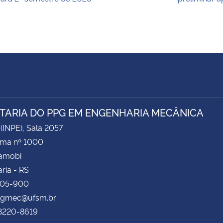
TARIA DO PPG EM ENGENHARIA MECÂNICA
 (INPE), Sala 2057
ima nº 1000
Camobi
ria - RS
105-900
 pgmec@ufsm.br
 3220-8619