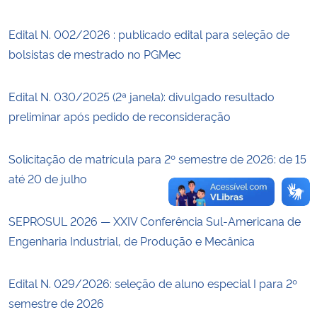
Edital N. 002/2026 : publicado edital para seleção de
Secretaria-Geral
bolsistas de mestrado no PGMec
Secretaria de Governo
Edital N. 030/2025 (2ª janela): divulgado resultado
Gabinete de Segurança Institucional
preliminar após pedido de reconsideração
Advocacia-Geral da União
Solicitação de matrícula para 2º semestre de 2026: de 15
até 20 de julho
Banco Central do Brasil
SEPROSUL 2026 — XXIV Conferência Sul-Americana de
Planalto
Engenharia Industrial, de Produção e Mecânica
Edital N. 029/2026: seleção de aluno especial I para 2º
semestre de 2026