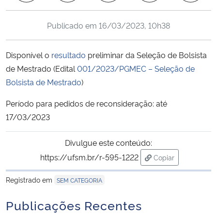
Ministério da Cidadania
Publicado em
16/03/2023, 10h38
Ministério da Saúde
Disponível o
resultado
preliminar da Seleção de Bolsista
Ministério de Minas e Energia
de Mestrado (Edital
001/2023/PGMEC – Seleção de
Bolsista de Mestrado
)
Ministério da Ciência, Tecnologia, Inovações e Comunicações
Período para pedidos de reconsideração: até
Ministério do Meio Ambiente
17/03/2023
Ministério do Turismo
Divulgue este conteúdo:
https://ufsm.br/r-595-1222
Copiar
Ministério do Desenvolvimento Regional
para área de tran
Registrado em
SEM CATEGORIA
Controladoria-Geral da União
Publicações Recentes
Ministério da Mulher, da Família e dos Direitos Humanos