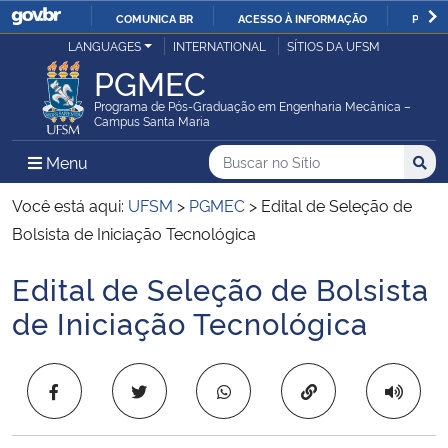
COMUNICA BR
ACESSO À INFORMAÇÃO
PARTI
Casa Civil
LANGUAGES
INTERNATIONAL
SÍTIOS DA UFSM
IR
PGMEC
PARA
Ministério da Justiça e Segurança Pública
O
Programa de Pós-Graduação em Engenharia Mecânica –
Campus Santa Maria
CONTEÚDO
Ministério da Defesa
Buscar no no Sítio
Busca
Busca:
Menu Principal do Sítio
Menu
Busc
Ministério das Relações Exteriores
Você está aqui:
UFSM
>
PGMEC
>
Edital de Seleção de
Bolsista de Iniciação Tecnológica
Ministério da Economia
Edital de Seleção de Bolsista
Início do conteúdo
Ministério da Infraestrutura
de Iniciação Tecnológica
Ministério da Agricultura, Pecuária e Abastecimento
Copiar para área 
Ministério da Educação