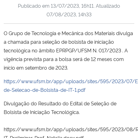
Publicado em
13/07/2023, 16h11
. Atualizado
Ministério da Cidadania
07/08/2023, 14h33
Ministério da Saúde
O Grupo de Tecnologia e Mecânica dos Materiais divulga
Ministério de Minas e Energia
a chamada para seleção de bolsista de iniciação
tecnológica no âmbito EPRPGP/UFSM N. 017/2023 . A
Ministério da Ciência, Tecnologia, Inovações e Comunicações
vigência prevista para a bolsa será de 12 meses com
início em setembro de 2023.
Ministério do Meio Ambiente
https://www.ufsm.br/app/uploads/sites/595/2023/07/Ed
Ministério do Turismo
de-Selecao-de-Bolsista-de-IT-1.pdf
Divulgação do Resultado do Edital de Seleção de
Ministério do Desenvolvimento Regional
Bolsista de Iniciação Tecnológica.
Controladoria-Geral da União
https://www.ufsm.br/app/uploads/sites/595/2023/08/R
Ministério da Mulher, da Família e dos Direitos Humanos
IT-Preliminar-Prof.-Natalia.docx.pdf