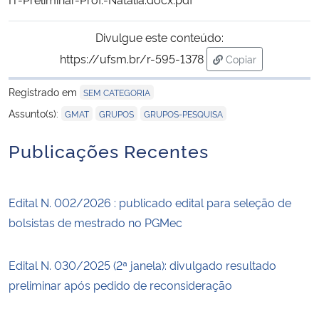
Secretaria-Geral
Divulgue este conteúdo:
https://ufsm.br/r-595-1378
Copiar
Secretaria de Governo
para área de tran
Registrado em
SEM CATEGORIA
Gabinete de Segurança Institucional
,
,
Assunto(s):
GMAT
GRUPOS
GRUPOS-PESQUISA
Publicações Recentes
Advocacia-Geral da União
Banco Central do Brasil
Edital N. 002/2026 : publicado edital para seleção de
bolsistas de mestrado no PGMec
Planalto
Edital N. 030/2025 (2ª janela): divulgado resultado
preliminar após pedido de reconsideração