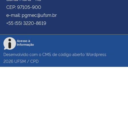
CEP: 97105-900
e-mail: pgmec@ufsm.br
+55 (55) 3220-8619
Acesso à
Informação
Desenvolvido com o CMS de código aberto
Wordpress
2026
UFSM
/
CPD