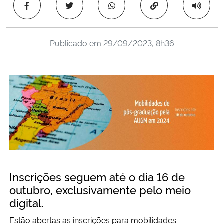
Copiar para área 
Ministério da Cidadania
Ministério da Saúde
Publicado em
29/09/2023, 8h36
Ministério de Minas e Energia
Ministério da Ciência, Tecnologia, Inovações e Comunicações
Ministério do Meio Ambiente
Ministério do Turismo
Ministério do Desenvolvimento Regional
Inscrições seguem até o dia 16 de
outubro, exclusivamente pelo meio
Controladoria-Geral da União
digital.
Estão abertas as inscrições para mobilidades
Ministério da Mulher, da Família e dos Direitos Humanos