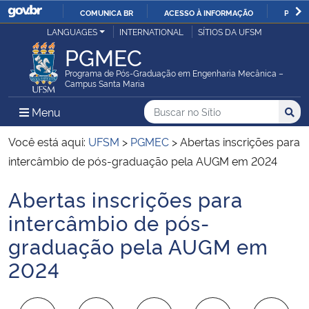
COMUNICA BR
ACESSO À INFORMAÇÃO
PARTI
Casa Civil
LANGUAGES
INTERNATIONAL
SÍTIOS DA UFSM
IR
PGMEC
PARA
Ministério da Justiça e Segurança Pública
O
Programa de Pós-Graduação em Engenharia Mecânica –
Campus Santa Maria
CONTEÚDO
Ministério da Defesa
Buscar no no Sítio
Busca
Busca:
Menu Principal do Sítio
Menu
Busc
Ministério das Relações Exteriores
Você está aqui:
UFSM
>
PGMEC
>
Abertas inscrições para
intercâmbio de pós-graduação pela AUGM em 2024
Ministério da Economia
Abertas inscrições para
Início do conteúdo
Ministério da Infraestrutura
intercâmbio de pós-
graduação pela AUGM em
Ministério da Agricultura, Pecuária e Abastecimento
2024
Ministério da Educação