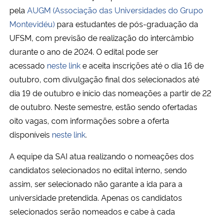
pela
AUGM (Associação das Universidades do Grupo
Secretaria-Geral
Montevidéu)
para estudantes de pós-graduação da
UFSM, com previsão de realização do intercâmbio
Secretaria de Governo
durante o ano de 2024. O edital pode ser
acessado
neste link
e aceita inscrições até o dia 16 de
Gabinete de Segurança Institucional
outubro, com divulgação final dos selecionados até
dia 19 de outubro e início das nomeações a partir de 22
Advocacia-Geral da União
de outubro. Neste semestre, estão sendo ofertadas
oito vagas, com informações sobre a oferta
Banco Central do Brasil
disponíveis
neste link
.
Planalto
A equipe da SAI atua realizando o nomeações dos
candidatos selecionados no edital interno, sendo
assim, ser selecionado não garante a ida para a
universidade pretendida. Apenas os candidatos
selecionados serão nomeados e cabe à cada