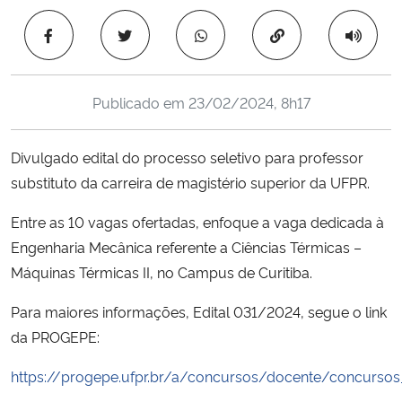
Ministério da Cidadania
Copiar para área 
Ministério da Saúde
Publicado em
23/02/2024, 8h17
Ministério de Minas e Energia
Divulgado edital do processo seletivo para professor
Ministério da Ciência, Tecnologia, Inovações e Comunicações
substituto da carreira de magistério superior da UFPR.
Ministério do Meio Ambiente
Entre as 10 vagas ofertadas, enfoque a vaga dedicada à
Engenharia Mecânica referente a Ciências Térmicas –
Ministério do Turismo
Máquinas Térmicas II, no Campus de Curitiba.
Ministério do Desenvolvimento Regional
Para maiores informações, Edital 031/2024, segue o link
da PROGEPE:
Controladoria-Geral da União
https://progepe.ufpr.br/a/concursos/docente/concursos_
Ministério da Mulher, da Família e dos Direitos Humanos