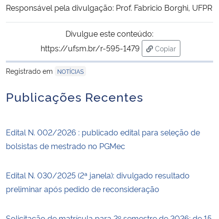
Responsável pela divulgação: Prof. Fabricio Borghi, UFPR
Secretaria-Geral
Divulgue este conteúdo:
https://ufsm.br/r-595-1479
Copiar
Secretaria de Governo
para área de tran
Registrado em
NOTÍCIAS
Gabinete de Segurança Institucional
Publicações Recentes
Advocacia-Geral da União
Banco Central do Brasil
Edital N. 002/2026 : publicado edital para seleção de
bolsistas de mestrado no PGMec
Planalto
Edital N. 030/2025 (2ª janela): divulgado resultado
preliminar após pedido de reconsideração
Solicitação de matrícula para 2º semestre de 2026: de 15