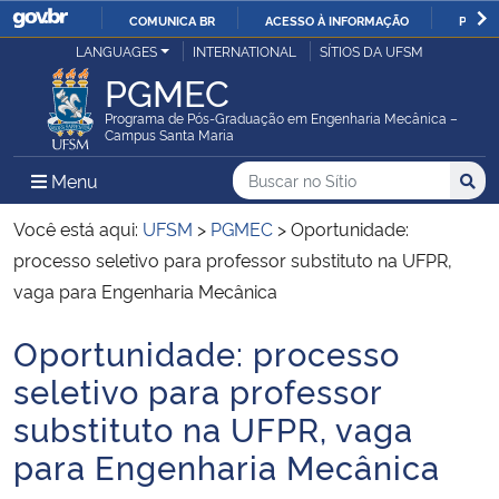
COMUNICA BR
ACESSO À INFORMAÇÃO
PARTI
Casa Civil
LANGUAGES
INTERNATIONAL
SÍTIOS DA UFSM
IR
PGMEC
PARA
Ministério da Justiça e Segurança Pública
O
Programa de Pós-Graduação em Engenharia Mecânica –
Campus Santa Maria
CONTEÚDO
Ministério da Defesa
Buscar no no Sítio
Busca
Busca:
Menu Principal do Sítio
Menu
Busc
Ministério das Relações Exteriores
Você está aqui:
UFSM
>
PGMEC
>
Oportunidade:
processo seletivo para professor substituto na UFPR,
Ministério da Economia
vaga para Engenharia Mecânica
Oportunidade: processo
Ministério da Infraestrutura
Início do conteúdo
seletivo para professor
Ministério da Agricultura, Pecuária e Abastecimento
substituto na UFPR, vaga
para Engenharia Mecânica
Ministério da Educação