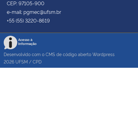
CEP: 97105-900
e-mail: pgmec@ufsm.br
+55 (55) 3220-8619
Acesso à
Informação
Desenvolvido com o CMS de código aberto
Wordpress
2026
UFSM
/
CPD