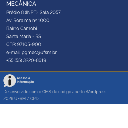
MECÂNICA
Prédio 8 (INPE), Sala 2057
Av. Roraima nº 1000
Bairro Camobi
Santa Maria - RS
CEP: 97105-900
e-mail: pgmec@ufsm.br
+55 (55) 3220-8619
Acesso à
Informação
Desenvolvido com o CMS de código aberto
Wordpress
2026
UFSM
/
CPD