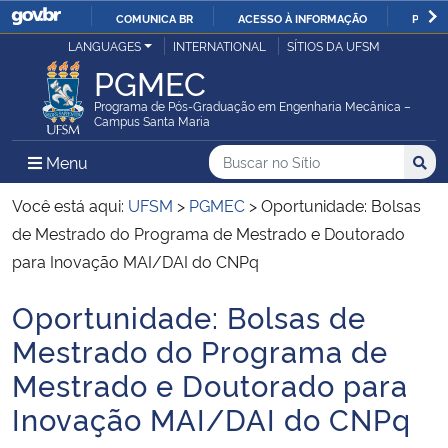
COMUNICA BR
ACESSO À INFORMAÇÃO
PARTI
Casa Civil
LANGUAGES
INTERNATIONAL
SÍTIOS DA UFSM
IR
PGMEC
PARA
Ministério da Justiça e Segurança Pública
O
Programa de Pós-Graduação em Engenharia Mecânica –
Campus Santa Maria
CONTEÚDO
Ministério da Defesa
Buscar no no Sítio
Busca
Busca:
Menu Principal do Sítio
Menu
Busc
Ministério das Relações Exteriores
Você está aqui:
UFSM
>
PGMEC
>
Oportunidade: Bolsas
de Mestrado do Programa de Mestrado e Doutorado
Ministério da Economia
para Inovação MAI/DAI do CNPq
Oportunidade: Bolsas de
Ministério da Infraestrutura
Início do conteúdo
Mestrado do Programa de
Ministério da Agricultura, Pecuária e Abastecimento
Mestrado e Doutorado para
Inovação MAI/DAI do CNPq
Ministério da Educação