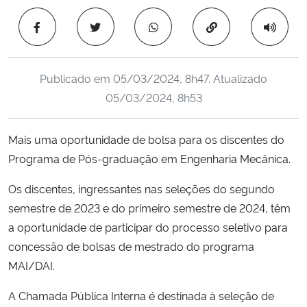
Ministério da Cidadania
Copiar para área 
Ministério da Saúde
Publicado em
05/03/2024, 8h47
. Atualizado
Ministério de Minas e Energia
05/03/2024, 8h53
Ministério da Ciência, Tecnologia, Inovações e Comunicações
Mais uma oportunidade de bolsa para os discentes do
Programa de Pós-graduação em Engenharia Mecânica.
Ministério do Meio Ambiente
Os discentes, ingressantes nas seleções do segundo
Ministério do Turismo
semestre de 2023 e do primeiro semestre de 2024, têm
a oportunidade de participar do processo seletivo para
Ministério do Desenvolvimento Regional
concessão de bolsas de mestrado do programa
MAI/DAI.
Controladoria-Geral da União
A Chamada Pública Interna é destinada à seleção de
Ministério da Mulher, da Família e dos Direitos Humanos