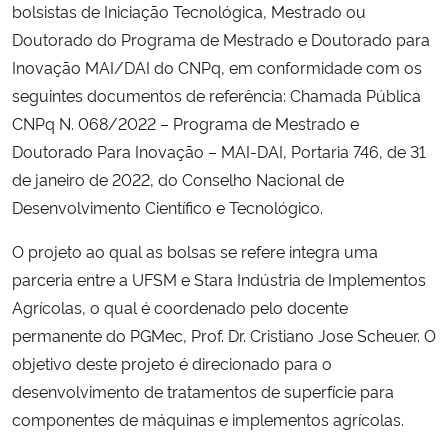
bolsistas de Iniciação Tecnológica, Mestrado ou
Doutorado do Programa de Mestrado e Doutorado para
Secretaria-Geral
Inovação MAI/DAI do CNPq, em conformidade com os
seguintes documentos de referência: Chamada Pública
Secretaria de Governo
CNPq N. 068/2022 – Programa de Mestrado e
Doutorado Para Inovação – MAI-DAI, Portaria 746, de 31
Gabinete de Segurança Institucional
de janeiro de 2022, do Conselho Nacional de
Desenvolvimento Científico e Tecnológico.
Advocacia-Geral da União
O projeto ao qual as bolsas se refere integra uma
Banco Central do Brasil
parceria entre a UFSM e Stara Indústria de Implementos
Agrícolas, o qual é coordenado pelo docente
Planalto
permanente do PGMec, Prof. Dr. Cristiano Jose Scheuer. O
objetivo deste projeto é direcionado para o
desenvolvimento de tratamentos de superfície para
componentes de máquinas e implementos agrícolas.